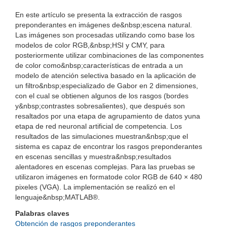
En este artículo se presenta la extracción de rasgos
preponderantes en imágenes de&nbsp;escena natural.
Las imágenes son procesadas utilizando como base los
modelos de color RGB,&nbsp;HSI y CMY, para
posteriormente utilizar combinaciones de las componentes
de color como&nbsp;características de entrada a un
modelo de atención selectiva basado en la aplicación de
un filtro&nbsp;especializado de Gabor en 2 dimensiones,
con el cual se obtienen algunos de los rasgos (bordes
y&nbsp;contrastes sobresalientes), que después son
resaltados por una etapa de agrupamiento de datos yuna
etapa de red neuronal artificial de competencia. Los
resultados de las simulaciones muestran&nbsp;que el
sistema es capaz de encontrar los rasgos preponderantes
en escenas sencillas y muestra&nbsp;resultados
alentadores en escenas complejas. Para las pruebas se
utilizaron imágenes en formatode color RGB de 640 × 480
pixeles (VGA). La implementación se realizó en el
lenguaje&nbsp;MATLAB®.
Palabras claves
Obtención de rasgos preponderantes