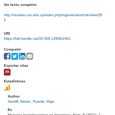
Ver texto completo
http://revistas.um.edu.uy/index.php/ingenieria/article/view/28
5
URI
https://hdl.handle.net/20.500.12806/2461
Compartir
Exportar citas
Estadísticas
Author
Santilli, Adrián
;
Puente, Iñigo
En
Memoria Investigaciones en Ingeniería; Núm. 9 (2011); 7-