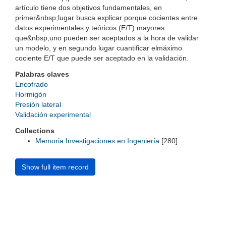
artículo tiene dos objetivos fundamentales, en
primer&nbsp;lugar busca explicar porque cocientes entre
datos experimentales y teóricos (E/T) mayores
que&nbsp;uno pueden ser aceptados a la hora de validar
un modelo, y en segundo lugar cuantificar elmáximo
cociente E/T que puede ser aceptado en la validación.
Palabras claves
Encofrado
Hormigón
Presión lateral
Validación experimental
Collections
Memoria Investigaciones en Ingeniería
[280]
Show full item record
Universidad de Montevideo
|
Biblioteca
Prudencio de Pena 2544 | (598) 2 707 44 61 |
biblioteca@um.edu.uy