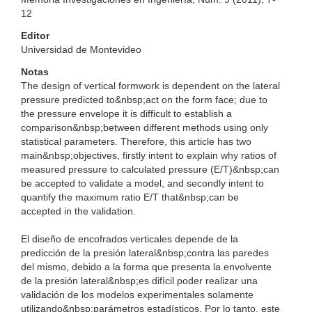
12
Editor
Universidad de Montevideo
Notas
The design of vertical formwork is dependent on the lateral
pressure predicted to&nbsp;act on the form face; due to
the pressure envelope it is difficult to establish a
comparison&nbsp;between different methods using only
statistical parameters. Therefore, this article has two
main&nbsp;objectives, firstly intent to explain why ratios of
measured pressure to calculated pressure (E/T)&nbsp;can
be accepted to validate a model, and secondly intent to
quantify the maximum ratio E/T that&nbsp;can be
accepted in the validation.
El diseño de encofrados verticales depende de la
predicción de la presión lateral&nbsp;contra las paredes
del mismo, debido a la forma que presenta la envolvente
de la presión lateral&nbsp;es difícil poder realizar una
validación de los modelos experimentales solamente
utilizando&nbsp;parámetros estadísticos. Por lo tanto, este