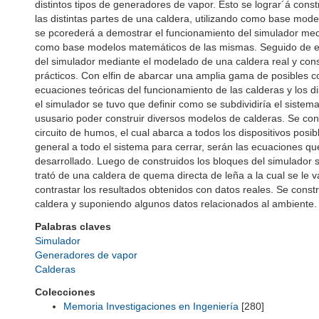
distintos tipos de generadores de vapor. Esto se lograr´á con
las distintas partes de una caldera, utilizando como base mo
se pcorederá a demostrar el funcionamiento del simulador med
como base modelos matemáticos de las mismas. Seguido de es
del simulador mediante el modelado de una caldera real y cons
prácticos. Con elfin de abarcar una amplia gama de posibles 
ecuaciones teóricas del funcionamiento de las calderas y los 
el simulador se tuvo que definir como se subdividiría el sistem
ususario poder construir diversos modelos de calderas. Se co
circuito de humos, el cual abarca a todos los dispositivos pos
general a todo el sistema para cerrar, serán las ecuaciones qu
desarrollado. Luego de construidos los bloques del simulador s
trató de una caldera de quema directa de leña a la cual se le v
contrastar los resultados obtenidos con datos reales. Se const
caldera y suponiendo algunos datos relacionados al ambiente.
Palabras claves
Simulador
Generadores de vapor
Calderas
Colecciones
Memoria Investigaciones en Ingeniería
[280]