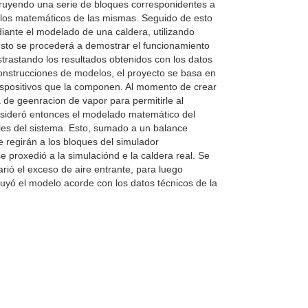
struyendo una serie de bloques corresponidentes a
delos matemáticos de las mismas. Seguido de esto
iante el modelado de una caldera, utilizando
to se procederá a demostrar el funcionamiento
trastando los resultados obtenidos con los datos
construcciones de modelos, el proyecto se basa en
dispositivos que la componen. Al momento de crear
a de geenracion de vapor para permitirle al
nsideró entonces el modelado matemático del
ibles del sistema. Esto, sumado a un balance
e regirán a los bloques del simulador
e proxedió a la simulaciónd e la caldera real. Se
arió el exceso de aire entrante, para luego
ruyó el modelo acorde con los datos técnicos de la