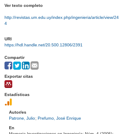
Ver texto completo
http://revistas.um.edu.uy/index.php/ingenieria/article/view/24
4
URI
https://hdl.handle.net/20.500.12806/2391
Compartir
Exportar citas
Estadísticas
Autor/es
Patrone, Julio
;
Prefumo, José Enrique
En
Memoria Investigaciones en Ingeniería; Núm. 4 (2005);