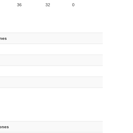
36
32
0
ones
iones