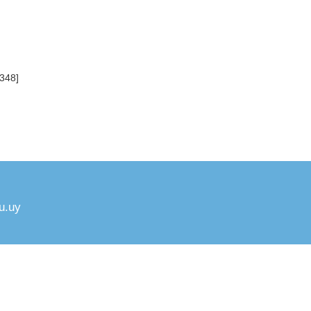
348]
u.uy