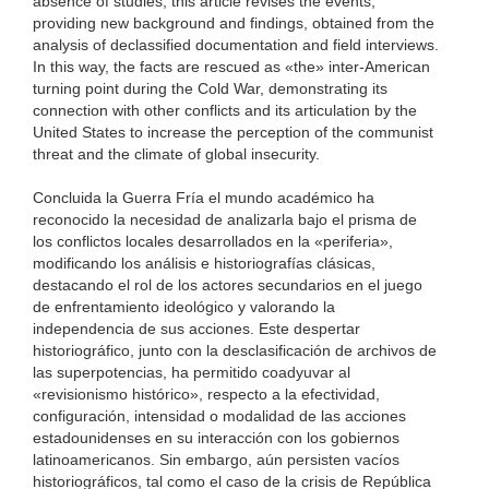
absence of studies, this article revises the events,
providing new background and findings, obtained from the
analysis of declassified documentation and field interviews.
In this way, the facts are rescued as «the» inter-American
turning point during the Cold War, demonstrating its
connection with other conflicts and its articulation by the
United States to increase the perception of the communist
threat and the climate of global insecurity.
Concluida la Guerra Fría el mundo académico ha
reconocido la necesidad de analizarla bajo el prisma de
los conflictos locales desarrollados en la «periferia»,
modificando los análisis e historiografías clásicas,
destacando el rol de los actores secundarios en el juego
de enfrentamiento ideológico y valorando la
independencia de sus acciones. Este despertar
historiográfico, junto con la desclasificación de archivos de
las superpotencias, ha permitido coadyuvar al
«revisionismo histórico», respecto a la efectividad,
configuración, intensidad o modalidad de las acciones
estadounidenses en su interacción con los gobiernos
latinoamericanos. Sin embargo, aún persisten vacíos
historiográficos, tal como el caso de la crisis de República