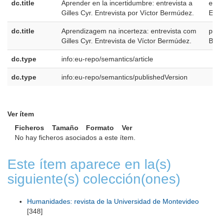
dc.title
Aprender en la incertidumbre: entrevista a
es-
Gilles Cyr. Entrevista por Víctor Bermúdez.
ES
dc.title
Aprendizagem na incerteza: entrevista com
pt-
Gilles Cyr. Entrevista de Víctor Bermúdez.
BR
dc.type
info:eu-repo/semantics/article
dc.type
info:eu-repo/semantics/publishedVersion
Ver ítem
Ficheros
Tamaño
Formato
Ver
No hay ficheros asociados a este ítem.
Este ítem aparece en la(s)
siguiente(s) colección(ones)
Humanidades: revista de la Universidad de Montevideo
[348]