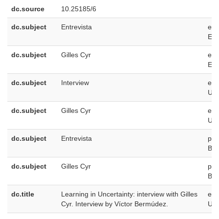
dc.source
10.25185/6
dc.subject
Entrevista
es-
ES
dc.subject
Gilles Cyr
es-
ES
dc.subject
Interview
en-
US
dc.subject
Gilles Cyr
en-
US
dc.subject
Entrevista
pt-
BR
dc.subject
Gilles Cyr
pt-
BR
dc.title
Learning in Uncertainty: interview with Gilles
en-
Cyr. Interview by Víctor Bermúdez.
US