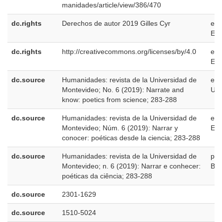
manidades/article/view/386/470
dc.rights
Derechos de autor 2019 Gilles Cyr
es-
ES
dc.rights
http://creativecommons.org/licenses/by/4.0
es-
ES
dc.source
Humanidades: revista de la Universidad de
en-
Montevideo; No. 6 (2019): Narrate and
US
know: poetics from science; 283-288
dc.source
Humanidades: revista de la Universidad de
es-
Montevideo; Núm. 6 (2019): Narrar y
ES
conocer: poéticas desde la ciencia; 283-288
dc.source
Humanidades: revista de la Universidad de
pt-
Montevideo; n. 6 (2019): Narrar e conhecer:
BR
poéticas da ciência; 283-288
dc.source
2301-1629
dc.source
1510-5024