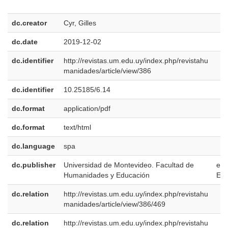
dc.creator
Cyr, Gilles
dc.date
2019-12-02
dc.identifier
http://revistas.um.edu.uy/index.php/revistahu
manidades/article/view/386
dc.identifier
10.25185/6.14
dc.format
application/pdf
dc.format
text/html
dc.language
spa
dc.publisher
Universidad de Montevideo. Facultad de
es-
Humanidades y Educación
ES
dc.relation
http://revistas.um.edu.uy/index.php/revistahu
manidades/article/view/386/469
dc.relation
http://revistas.um.edu.uy/index.php/revistahu