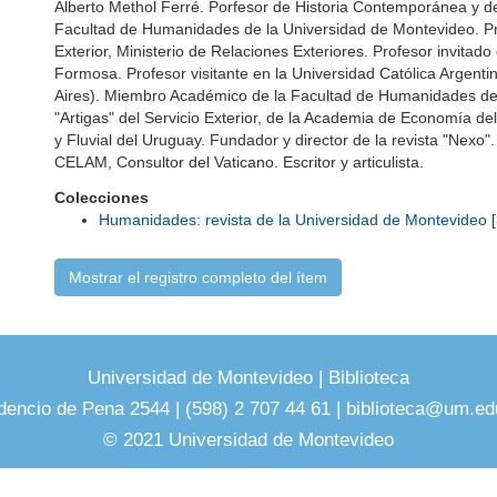
Alberto Methol Ferré. Porfesor de Historia Contemporánea y 
Facultad de Humanidades de la Universidad de Montevideo. Profe
Exterior, Ministerio de Relaciones Exteriores. Profesor invitad
Formosa. Profesor visitante en la Universidad Católica Argenti
Aires). Miembro Académico de la Facultad de Humanidades de l
"Artigas" del Servicio Exterior, de la Academia de Economía de
y Fluvial del Uruguay. Fundador y director de la revista "Nexo"
CELAM, Consultor del Vaticano. Escritor y articulista.
Colecciones
Humanidades: revista de la Universidad de Montevideo
[
Mostrar el registro completo del ítem
Universidad de Montevideo
|
Biblioteca
dencio de Pena 2544 | (598) 2 707 44 61 |
biblioteca@um.ed
© 2021 Universidad de Montevideo