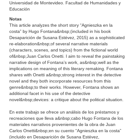
Universidad de Montevideo. Facultad de Humanidades y
Educación
Notas
This article analyzes the short story “Agnieszka en la
costa” by Hugo Fontana&nbsp;(included in his book
Desaparición de Susana Estévez, 2015) as a sophisticated
re-elaboration&nbsp;of several narrative materials
(characters, scenes, and topics) from the fictional world
of&nbsp;Juan Carlos Onetti. I aim to reveal the painstaking
narrative design of Fontana’s work, as&nbsp;well as the
implications on meaning of this literary remaking. Fontana
shares with Onetti a&nbsp;strong interest in the detective
novel and they both incorporate resources from this
genre&nbsp;to their works. However, Fontana shows an
additional facet in his use of the detective
novel&nbsp;devices: a critique about the political situation.
En este trabajo se ofrece un análisis de los préstamos y
recreaciones que lleva a&nbsp;cabo Hugo Fontana de los
materiales narrativos provenientes de la obra de Juan
Carlos Onetti&nbsp;en su cuento “Agnieszka en la costa”
(incluido en Desaparición de Susana Estévez,