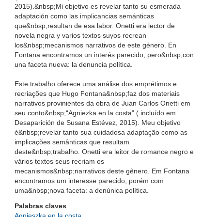
2015).&nbsp;Mi objetivo es revelar tanto su esmerada
adaptación como las implicancias semánticas
que&nbsp;resultan de esa labor. Onetti era lector de
novela negra y varios textos suyos recrean
los&nbsp;mecanismos narrativos de este género. En
Fontana encontramos un interés parecido, pero&nbsp;con
una faceta nueva: la denuncia política.
Este trabalho oferece uma análise dos emprétimos e
recriações que Hugo Fontana&nbsp;faz dos materiais
narrativos provinientes da obra de Juan Carlos Onetti em
seu conto&nbsp;“Agniezka en la costa” ( incluído em
Desaparición de Susana Estévez, 2015). Meu objetivo
é&nbsp;revelar tanto sua cuidadosa adaptação como as
implicações semânticas que resultam
deste&nbsp;trabalho. Onetti era leitor de romance negro e
vários textos seus recriam os
mecanismos&nbsp;narrativos deste gênero. Em Fontana
encontramos um interesse parecido, porém com
uma&nbsp;nova faceta: a denúnica política.
Palabras claves
Agnieszka en la costa