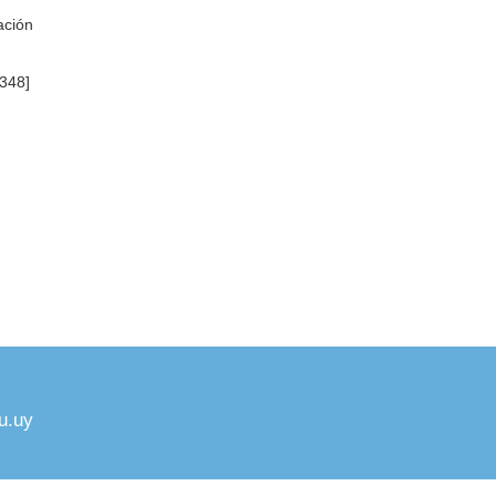
ación
348]
u.uy