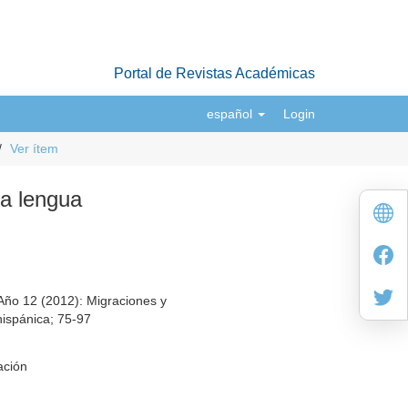
Portal de Revistas Académicas
español
Login
Ver ítem
la lengua
Año 12 (2012): Migraciones y
hispánica; 75-97
ación