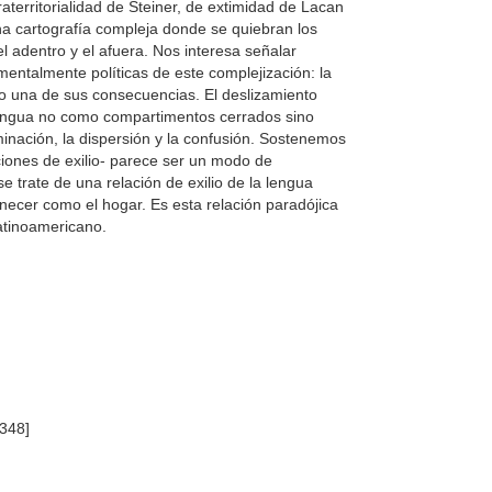
aterritorialidad de Steiner, de extimidad de Lacan
na cartografía compleja donde se quiebran los
el adentro y el afuera. Nos interesa señalar
entalmente políticas de este complejización: la
mo una de sus consecuencias. El deslizamiento
 lengua no como compartimentos cerrados sino
inación, la dispersión y la confusión. Sostenemos
ciones de exilio- parece ser un modo de
e trate de una relación de exilio de la lengua
anecer como el hogar. Es esta relación paradójica
atinoamericano.
348]