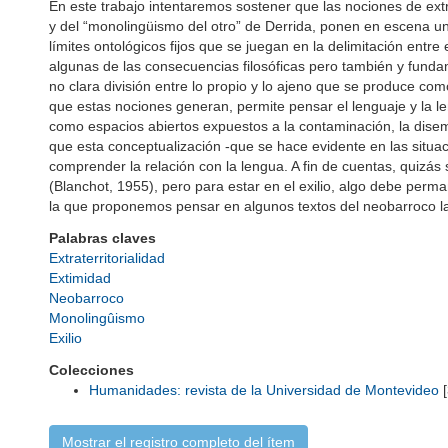
En este trabajo intentaremos sostener que las nociones de extr
y del “monolingüismo del otro” de Derrida, ponen en escena u
límites ontológicos fijos que se juegan en la delimitación entre 
algunas de las consecuencias filosóficas pero también y fundam
no clara división entre lo propio y lo ajeno que se produce co
que estas nociones generan, permite pensar el lenguaje y la
como espacios abiertos expuestos a la contaminación, la disem
que esta conceptualización -que se hace evidente en las situa
comprender la relación con la lengua. A fin de cuentas, quizás s
(Blanchot, 1955), pero para estar en el exilio, algo debe perm
la que proponemos pensar en algunos textos del neobarroco l
Palabras claves
Extraterritorialidad
Extimidad
Neobarroco
Monolingûismo
Exilio
Colecciones
Humanidades: revista de la Universidad de Montevideo
[
Mostrar el registro completo del ítem