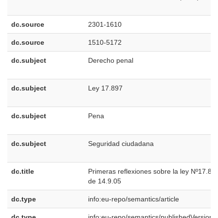
dc.source
2301-1610
dc.source
1510-5172
dc.subject
Derecho penal
dc.subject
Ley 17.897
dc.subject
Pena
dc.subject
Seguridad ciudadana
dc.title
Primeras reflexiones sobre la ley Nº17.89
de 14.9.05
dc.type
info:eu-repo/semantics/article
dc.type
info:eu-repo/semantics/publishedVersion