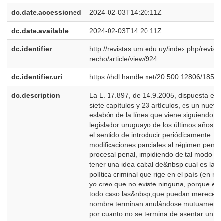
dc.date.accessioned
2024-02-03T14:20:11Z
dc.date.available
2024-02-03T14:20:11Z
dc.identifier
http://revistas.um.edu.uy/index.php/revist
recho/article/view/924
dc.identifier.uri
https://hdl.handle.net/20.500.12806/1852
dc.description
La L. 17.897, de 14.9.2005, dispuesta en
siete capítulos y 23 artículos, es un nuevo
eslabón de la línea que viene siguiendo el
legislador uruguayo de los últimos años, 
el sentido de introducir periódicamente
modificaciones parciales al régimen penal
procesal penal, impidiendo de tal modo
tener una idea cabal de&nbsp;cual es la
política criminal que rige en el país (en rig
yo creo que no existe ninguna, porque en
todo caso las&nbsp;que puedan merecer t
nombre terminan anulándose mutuamente
por cuanto no se termina de asentar un