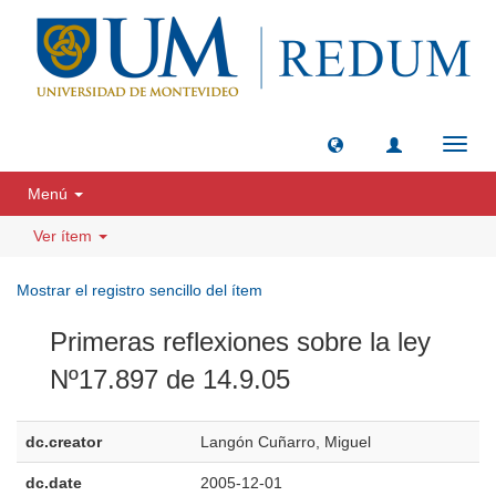
Camb
naveg
Menú
Ver ítem
Mostrar el registro sencillo del ítem
Primeras reflexiones sobre la ley
Nº17.897 de 14.9.05
dc.creator
Langón Cuñarro, Miguel
dc.date
2005-12-01