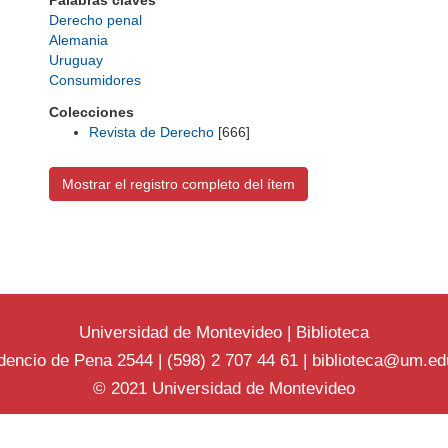
Palabras claves
Derecho penal
Alemania
Uruguay
Consumidores
Colecciones
Revista de Derecho
[666]
Mostrar el registro completo del ítem
Universidad de Montevideo
|
Biblioteca
dencio de Pena 2544 | (598) 2 707 44 61 |
biblioteca@um.ed
© 2021 Universidad de Montevideo