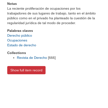
Notas
La reciente proliferación de ocupaciones por los
trabajadores de sus lugares de trabajo, tanto en el ámbito
público como en el privado ha planteado la cuestión de la
regularidad jurídica de tal modo de proceder.
Palabras claves
Derecho público
Ocupaciones
Estado de derecho
Collections
Revista de Derecho
[666]
Show full item record
Universidad de Montevideo
|
Biblioteca
Prudencio de Pena 2544 | (598) 2 707 44 61 |
biblioteca@um.edu.uy
© 2021 Universidad de Montevideo