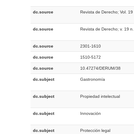
dc.source
Revista de Derecho; Vol. 19
dc.source
Revista de Derecho; v. 19 n
dc.source
2301-1610
dc.source
1510-5172
dc.source
10.47274/DERUM/38
dc.subject
Gastronomía
dc.subject
Propiedad intelectual
dc.subject
Innovación
dc.subject
Protección legal