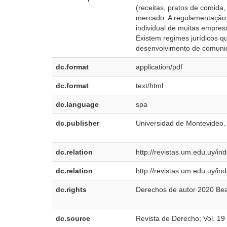
(receitas, pratos de comida
mercado. A regulamentação 
individual de muitas empre
Existem regimes jurídicos q
desenvolvimento de comunid
dc.format
application/pdf
dc.format
text/html
dc.language
spa
dc.publisher
Universidad de Montevideo.
dc.relation
http://revistas.um.edu.uy/in
dc.relation
http://revistas.um.edu.uy/in
dc.rights
Derechos de autor 2020 Bea
dc.source
Revista de Derecho; Vol. 19