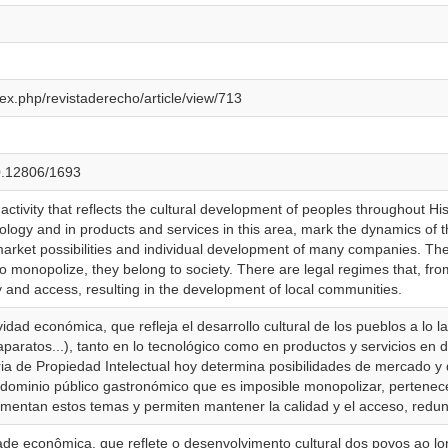
dex.php/revistaderecho/article/view/713
00.12806/1693
tivity that reflects the cultural development of peoples throughout Hist
nology and in products and services in this area, mark the dynamics of t
arket possibilities and individual development of many companies. Ther
to monopolize, they belong to society. There are legal regimes that, fro
y and access, resulting in the development of local communities.
dad económica, que refleja el desarrollo cultural de los pueblos a lo l
aparatos...), tanto en lo tecnológico como en productos y servicios en
ria de Propiedad Intelectual hoy determina posibilidades de mercado y
dominio público gastronómico que es imposible monopolizar, pertenec
glamentan estos temas y permiten mantener la calidad y el acceso, red
de econômica, que reflete o desenvolvimento cultural dos povos ao lon