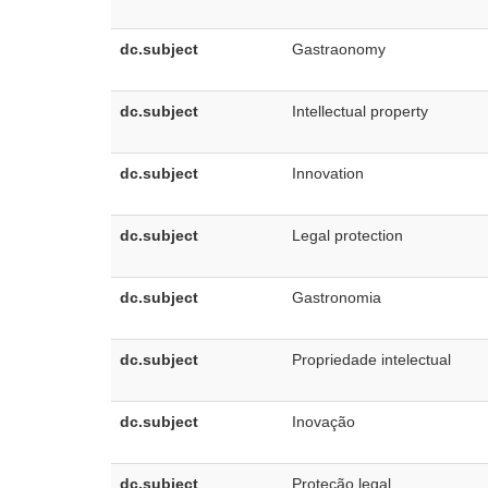
dc.subject
Gastraonomy
dc.subject
Intellectual property
dc.subject
Innovation
dc.subject
Legal protection
dc.subject
Gastronomia
dc.subject
Propriedade intelectual
dc.subject
Inovação
dc.subject
Proteção legal