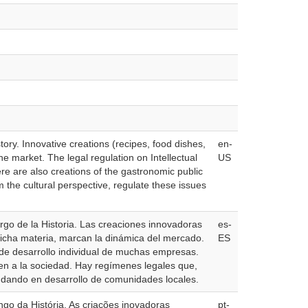
ory. Innovative creations (recipes, food dishes,
en-
he market. The legal regulation on Intellectual
US
e are also creations of the gastronomic public
m the cultural perspective, regulate these issues
argo de la Historia. Las creaciones innovadoras
es-
 dicha materia, marcan la dinámica del mercado.
ES
 de desarrollo individual de muchas empresas.
en a la sociedad. Hay regímenes legales que,
undando en desarrollo de comunidades locales.
go da História. As criações inovadoras
pt-