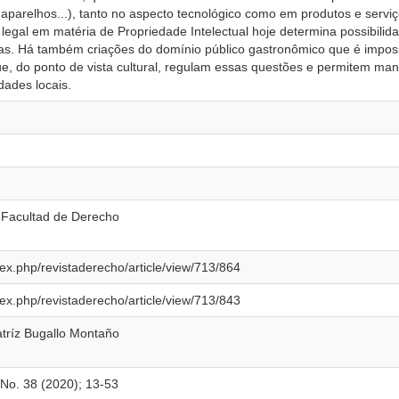
, aparelhos...), tanto no aspecto tecnológico como em produtos e serv
legal em matéria de Propriedade Intelectual hoje determina possibili
sas. Há também criações do domínio público gastronômico que é impos
ue, do ponto de vista cultural, regulam essas questões e permitem man
ades locais.
 Facultad de Derecho
dex.php/revistaderecho/article/view/713/864
dex.php/revistaderecho/article/view/713/843
tríz Bugallo Montaño
 No. 38 (2020); 13-53