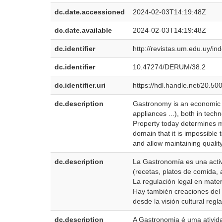
dc.date.accessioned
2024-02-03T14:19:48Z
dc.date.available
2024-02-03T14:19:48Z
dc.identifier
http://revistas.um.edu.uy/in
dc.identifier
10.47274/DERUM/38.2
dc.identifier.uri
https://hdl.handle.net/20.5
dc.description
Gastronomy is an economic ac
appliances ...), both in tech
Property today determines m
domain that it is impossible 
and allow maintaining qualit
dc.description
La Gastronomía es una activi
(recetas, platos de comida, 
La regulación legal en mate
Hay también creaciones del 
desde la visión cultural re
dc.description
A Gastronomia é uma ativida