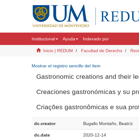
Institucional
Ayuda
Indexado por
Inicio | REDUM
Facultad de Derecho
Revi
Mostrar el registro sencillo del ítem
Gastronomic creations and their lega
Creaciones gastronómicas y su prot
Criações gastronômicas e sua prot
dc.creator
Bugallo Montaño, Beatríz
dc.date
2020-12-14