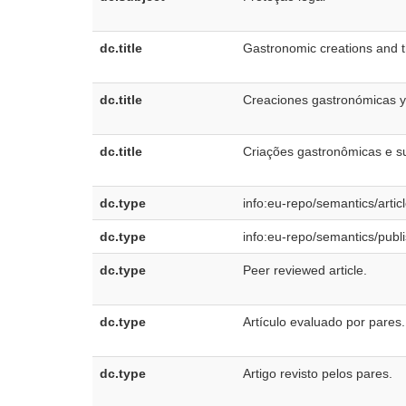
dc.title
Gastronomic creations and the
dc.title
Creaciones gastronómicas y s
dc.title
Criações gastronômicas e su
dc.type
info:eu-repo/semantics/artic
dc.type
info:eu-repo/semantics/publ
dc.type
Peer reviewed article.
dc.type
Artículo evaluado por pares.
dc.type
Artigo revisto pelos pares.