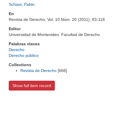
Schiavi, Pablo
En
Revista de Derecho; Vol. 10 Núm. 20 (2011); 83-118
Editor
Universidad de Montevideo. Facultad de Derecho
Palabras claves
Derecho
Derecho público
Collections
Revista de Derecho
[666]
Show full item record
Universidad de Montevideo
|
Biblioteca
Prudencio de Pena 2544 | (598) 2 707 44 61 |
biblioteca@um.edu.uy
© 2021 Universidad de Montevideo