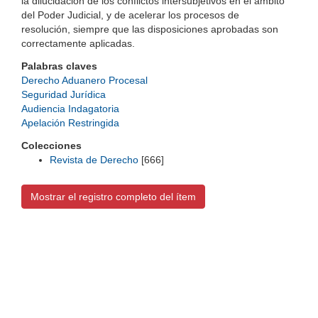
la dilucidación de los conflictos intersubjetivos en el ámbito
del Poder Judicial, y de acelerar los procesos de
resolución, siempre que las disposiciones aprobadas son
correctamente aplicadas.
Palabras claves
Derecho Aduanero Procesal
Seguridad Jurídica
Audiencia Indagatoria
Apelación Restringida
Colecciones
Revista de Derecho
[666]
Mostrar el registro completo del ítem
Universidad de Montevideo
|
Biblioteca
Prudencio de Pena 2544 | (598) 2 707 44 61 |
biblioteca@um.edu.uy
© 2021 Universidad de Montevideo