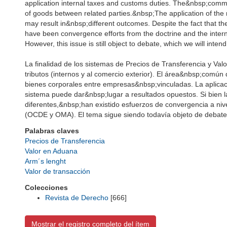
application internal taxes and customs duties. The&nbsp;comm
of goods between related parties.&nbsp;The application of the 
may result in&nbsp;different outcomes. Despite the fact that the
have been convergence efforts from the doctrine and the inte
However, this issue is still object to debate, which we will intend
La finalidad de los sistemas de Precios de Transferencia y Va
tributos (internos y al comercio exterior). El área&nbsp;común
bienes corporales entre empresas&nbsp;vinculadas. La aplicac
sistema puede dar&nbsp;lugar a resultados opuestos. Si bien la
diferentes,&nbsp;han existido esfuerzos de convergencia a nivel 
(OCDE y OMA). El tema sigue siendo todavía objeto de debates, l
Palabras claves
Precios de Transferencia
Valor en Aduana
Arm´s lenght
Valor de transacción
Colecciones
Revista de Derecho
[666]
Mostrar el registro completo del ítem