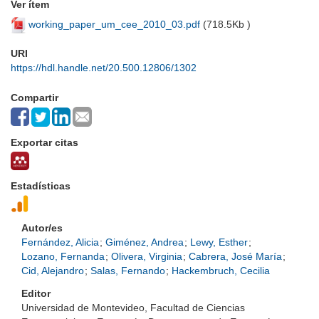
Ver ítem
working_paper_um_cee_2010_03.pdf
(
718.5Kb
)
URI
https://hdl.handle.net/20.500.12806/1302
Compartir
Exportar citas
Estadísticas
Autor/es
Fernández, Alicia
;
Giménez, Andrea
;
Lewy, Esther
;
Lozano, Fernanda
;
Olivera, Virginia
;
Cabrera, José María
;
Cid, Alejandro
;
Salas, Fernando
;
Hackembruch, Cecilia
Editor
Universidad de Montevideo, Facultad de Ciencias