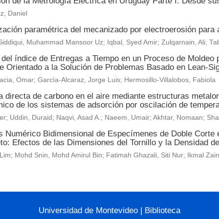
ón de la Metrología Eléctrica en Uruguay Parte I: Desde sus
z, Daniel
zación paramétrica del mecanizado por electroerosión para 
iddiqui, Muhammad Mansoor Uz; Iqbal, Syed Amir; Zulqarnain, Ali; T
 del índice de Entregas a Tiempo en un Proceso de Moldeo p
e Orientado a la Solución de Problemas Basado en Lean-Sig
acia, Omar; García-Alcaraz, Jorge Luis; Hermosillo-Villalobos, Fabiola
a directa de carbono en el aire mediante estructuras metal
ico de los sistemas de adsorción por oscilación de temper
der; Uddin, Duraid; Naqvi, Asad A.; Naeem, Umair; Akhtar, Nomaan; Sha
is Numérico Bidimensional de Especímenes de Doble Corte
to: Efectos de las Dimensiones del Tornillo y la Densidad d
Lim; Mohd Snin, Mohd Amirul Bin; Fatimah Ghazali, Siti Nur; Ikmal Z
Universidad de Montevideo
|
Biblioteca