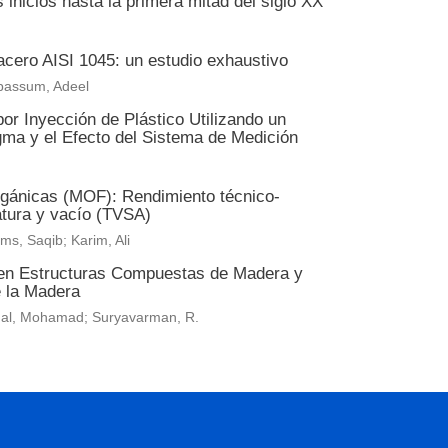
 inicios hasta la primera mitad del siglo XX
acero AISI 1045: un estudio exhaustivo
abassum, Adeel
or Inyección de Plástico Utilizando un
ma y el Efecto del Sistema de Medición
orgánicas (MOF): Rendimiento técnico-
atura y vacío (TVSA)
ms, Saqib; Karim, Ali
 en Estructuras Compuestas de Madera y
e la Madera
ainal, Mohamad; Suryavarman, R.