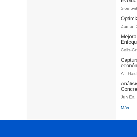
Evoluci
Slomovit
Optimi
Zaman S
Mejora
Enfoqu
Celis-Gr
Captur
económ
Ali, Hai
Anális
Concre
Jun En, 
Más