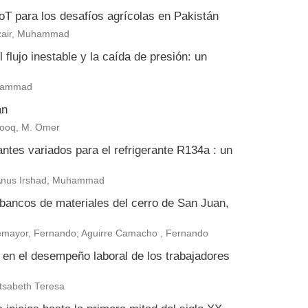
 IoT para los desafíos agrícolas en Pakistán
zair, Muhammad
flujo inestable y la caída de presión: un
uhammad
án
arooq, M. Omer
antes variados para el refrigerante R134a : un
 Anus Irshad, Muhammad
 bancos de materiales del cerro de San Juan,
ntemayor, Fernando; Aguirre Camacho , Fernando
a en el desempeño laboral de los trabajadores
tsabeth Teresa