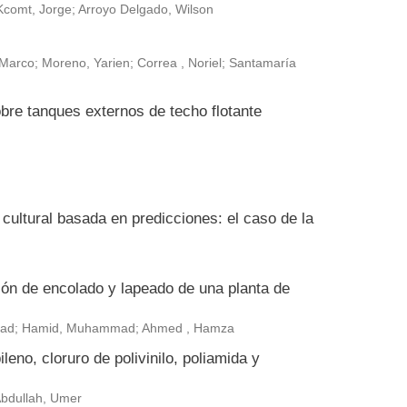
Kcomt, Jorge; Arroyo Delgado, Wilson
arco; Moreno, Yarien; Correa , Noriel; Santamaría
bre tanques externos de techo flotante
ultural basada en predicciones: el caso de la
ión de encolado y lapeado de una planta de
ammad; Hamid, Muhammad; Ahmed , Hamza
leno, cloruro de polivinilo, poliamida y
 Abdullah, Umer