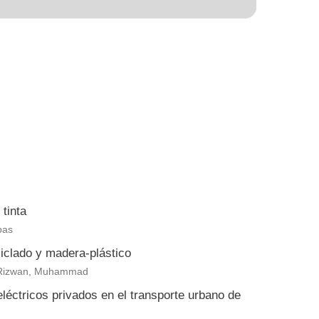
tinta
bas
clado y madera-plástico
eb Rizwan, Muhammad
eléctricos privados en el transporte urbano de