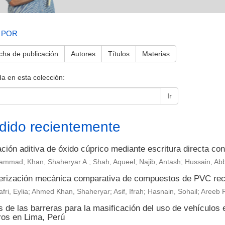
 POR
cha de publicación
Autores
Títulos
Materias
a en esta colección:
Ir
dido recientemente
ción aditiva de óxido cúprico mediante escritura directa con 
ammad; Khan, Shaheryar A.; Shah, Aqueel; Najib, Antash; Hussain, Ab
erización mecánica comparativa de compuestos de PVC reci
fri, Eylia; Ahmed Khan, Shaheryar; Asif, Ifrah; Hasnain, Sohail; Are
s de las barreras para la masificación del uso de vehículos 
ros en Lima, Perú