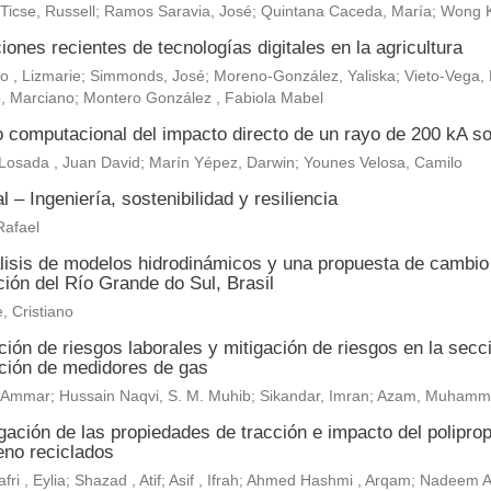
 Ticse, Russell; Ramos Saravia, José; Quintana Caceda, María; Wong 
iones recientes de tecnologías digitales en la agricultura
, Lizmarie; Simmonds, José; Moreno-González, Yaliska; Vieto-Vega, M
, Marciano; Montero González , Fabiola Mabel
o computacional del impacto directo de un rayo de 200 kA so
Losada , Juan David; Marín Yépez, Darwin; Younes Velosa, Camilo
al – Ingeniería, sostenibilidad y resiliencia
Rafael
lisis de modelos hidrodinámicos y una propuesta de cambio c
ión del Río Grande do Sul, Brasil
, Cristiano
ión de riesgos laborales y mitigación de riesgos en la secc
ación de medidores de gas
r, Ammar; Hussain Naqvi, S. M. Muhib; Sikandar, Imran; Azam, Muh
gación de las propiedades de tracción e impacto del polipropi
leno reciclados
fri , Eylia; Shazad , Atif; Asif , Ifrah; Ahmed Hashmi , Arqam; Nadeem