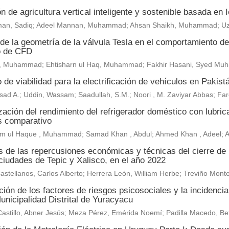
n de agricultura vertical inteligente y sostenible basada en
an, Sadiq; Adeel Mannan, Muhammad; Ahsan Shaikh, Muhammad; U
de la geometría de la válvula Tesla en el comportamiento del 
o de CFD
, Muhammad; Ehtisharn ul Haq, Muhammad; Fakhir Hasani, Syed M
 de viabilidad para la electrificación de vehículos en Pakist
sad A.; Uddin, Wassam; Saadullah, S.M.; Noori , M. Zaviyar Abbas; F
ación del rendimiento del refrigerador doméstico con lubric
is comparativo
m ul Haque , Muhammad; Samad Khan , Abdul; Ahmed Khan , Adeel;
is de las repercusiones económicas y técnicas del cierre de
ciudades de Tepic y Xalisco, en el año 2022
astellanos, Carlos Alberto; Herrera León, William Herbe; Treviño Mo
ión de los factores de riesgos psicosociales y la incidenci
unicipalidad Distrital de Yuracyacu
astillo, Abner Jesús; Meza Pérez, Emérida Noemí; Padilla Macedo, Be