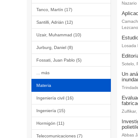
Nazario
Tanco, Martín (17)
Aplicac
Camacho 
Santilli, Adrián (12)
Lezcano
Uzair, Muhammad (10)
Estudi
Losada 
Jurburg, Daniel (8)
Editori
Fossati, Juan Pablo (5)
Sotelo, 
... más
Un aná
inundac
Materia
Trindade
Evaluac
Ingeniería civil (16)
fabric
Ingeniería (15)
Zulfika
Investi
Hormigón (11)
polieti
Abbas Ja
Telecomunicaciones (7)