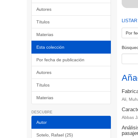
Autores
LISTAR
Títulos
Por fe
Materias
Esta colección
Búsqued
Por fecha de publicación
Autores
Aña
Títulos
Fabrica
Materias
Ali, Muh
Caract
DESCUBRE
Abbas Ja
Autor
Análisi
pasaje
Sotelo, Rafael (25)