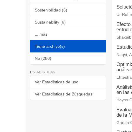
Solució
Sostenibilidad (6)
Ur Rehm
Sustainability (6)
Efecto 
estudi
... más
Shakaib
Tiene archivo(s)
Estudio
Naqvi, A
No (280)
Optimiz
anális
ESTADÍSTICAS
Ehtesha
Ver Estadísticas de uso
Anális
en las 
Ver Estadísticas de Búsquedas
Hoyos C
Evaluac
de la M
García C