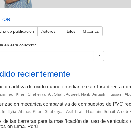
 POR
cha de publicación
Autores
Títulos
Materias
a en esta colección:
Ir
dido recientemente
ción aditiva de óxido cúprico mediante escritura directa con 
ammad; Khan, Shaheryar A.; Shah, Aqueel; Najib, Antash; Hussain, Ab
erización mecánica comparativa de compuestos de PVC reci
fri, Eylia; Ahmed Khan, Shaheryar; Asif, Ifrah; Hasnain, Sohail; Are
s de las barreras para la masificación del uso de vehículos 
ros en Lima, Perú