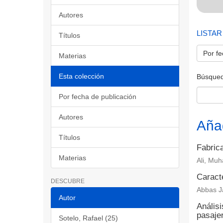
Autores
LISTAR
Títulos
Por fe
Materias
Esta colección
Búsqued
Por fecha de publicación
Autores
Aña
Títulos
Fabrica
Materias
Ali, Muh
Caract
DESCUBRE
Abbas Ja
Autor
Análisi
pasaje
Sotelo, Rafael (25)