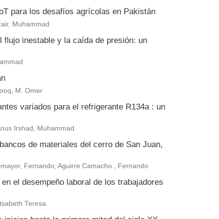
 IoT para los desafíos agrícolas en Pakistán
zair, Muhammad
flujo inestable y la caída de presión: un
uhammad
án
arooq, M. Omer
antes variados para el refrigerante R134a : un
 Anus Irshad, Muhammad
 bancos de materiales del cerro de San Juan,
ntemayor, Fernando; Aguirre Camacho , Fernando
a en el desempeño laboral de los trabajadores
tsabeth Teresa