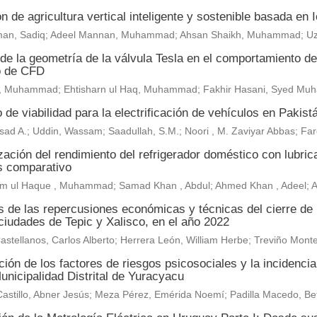
n de agricultura vertical inteligente y sostenible basada en
an, Sadiq; Adeel Mannan, Muhammad; Ahsan Shaikh, Muhammad; U
de la geometría de la válvula Tesla en el comportamiento del 
o de CFD
, Muhammad; Ehtisharn ul Haq, Muhammad; Fakhir Hasani, Syed M
 de viabilidad para la electrificación de vehículos en Pakist
sad A.; Uddin, Wassam; Saadullah, S.M.; Noori , M. Zaviyar Abbas; F
ación del rendimiento del refrigerador doméstico con lubric
is comparativo
m ul Haque , Muhammad; Samad Khan , Abdul; Ahmed Khan , Adeel;
is de las repercusiones económicas y técnicas del cierre de
ciudades de Tepic y Xalisco, en el año 2022
astellanos, Carlos Alberto; Herrera León, William Herbe; Treviño Mo
ión de los factores de riesgos psicosociales y la incidenci
unicipalidad Distrital de Yuracyacu
astillo, Abner Jesús; Meza Pérez, Emérida Noemí; Padilla Macedo, Be