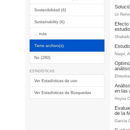
Solució
Sostenibilidad (6)
Ur Rehm
Sustainability (6)
Efecto 
estudi
... más
Shakaib
Tiene archivo(s)
Estudio
Naqvi, A
No (280)
Optimiz
anális
ESTADÍSTICAS
Ehtesha
Ver Estadísticas de uso
Anális
en las 
Ver Estadísticas de Búsquedas
Hoyos C
Evaluac
de la M
García C