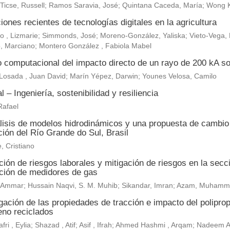
 Ticse, Russell; Ramos Saravia, José; Quintana Caceda, María; Wong 
iones recientes de tecnologías digitales en la agricultura
, Lizmarie; Simmonds, José; Moreno-González, Yaliska; Vieto-Vega, M
, Marciano; Montero González , Fabiola Mabel
o computacional del impacto directo de un rayo de 200 kA so
Losada , Juan David; Marín Yépez, Darwin; Younes Velosa, Camilo
al – Ingeniería, sostenibilidad y resiliencia
Rafael
lisis de modelos hidrodinámicos y una propuesta de cambio c
ión del Río Grande do Sul, Brasil
, Cristiano
ión de riesgos laborales y mitigación de riesgos en la secc
ación de medidores de gas
r, Ammar; Hussain Naqvi, S. M. Muhib; Sikandar, Imran; Azam, Muh
gación de las propiedades de tracción e impacto del polipropi
leno reciclados
fri , Eylia; Shazad , Atif; Asif , Ifrah; Ahmed Hashmi , Arqam; Nadeem