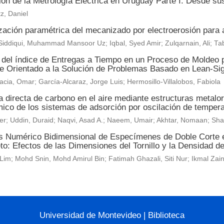
ón de la Metrología Eléctrica en Uruguay Parte I: Desde sus
z, Daniel
zación paramétrica del mecanizado por electroerosión para 
iddiqui, Muhammad Mansoor Uz; Iqbal, Syed Amir; Zulqarnain, Ali; T
 del índice de Entregas a Tiempo en un Proceso de Moldeo p
e Orientado a la Solución de Problemas Basado en Lean-Sig
acia, Omar; García-Alcaraz, Jorge Luis; Hermosillo-Villalobos, Fabiola
a directa de carbono en el aire mediante estructuras metal
ico de los sistemas de adsorción por oscilación de temper
der; Uddin, Duraid; Naqvi, Asad A.; Naeem, Umair; Akhtar, Nomaan; Sha
is Numérico Bidimensional de Especímenes de Doble Corte
to: Efectos de las Dimensiones del Tornillo y la Densidad d
Lim; Mohd Snin, Mohd Amirul Bin; Fatimah Ghazali, Siti Nur; Ikmal Z
Universidad de Montevideo
|
Biblioteca