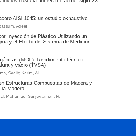
 inicios hasta la primera mitad del siglo XX
acero AISI 1045: un estudio exhaustivo
abassum, Adeel
or Inyección de Plástico Utilizando un
ma y el Efecto del Sistema de Medición
orgánicas (MOF): Rendimiento técnico-
atura y vacío (TVSA)
ms, Saqib; Karim, Ali
 en Estructuras Compuestas de Madera y
e la Madera
ainal, Mohamad; Suryavarman, R.