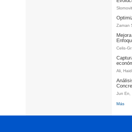
Evoluci
Slomovit
Optimi
Zaman S
Mejora
Enfoqu
Celis-Gr
Captur
económ
Ali, Hai
Anális
Concre
Jun En, 
Más