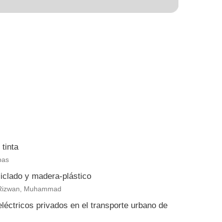
tinta
bas
clado y madera-plástico
eb Rizwan, Muhammad
eléctricos privados en el transporte urbano de