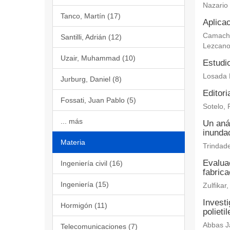
Nazario
Tanco, Martín (17)
Aplicac
Camacho 
Santilli, Adrián (12)
Lezcano
Uzair, Muhammad (10)
Estudi
Losada 
Jurburg, Daniel (8)
Editori
Fossati, Juan Pablo (5)
Sotelo, 
... más
Un aná
inundac
Materia
Trindade
Evaluac
Ingeniería civil (16)
fabric
Ingeniería (15)
Zulfika
Investi
Hormigón (11)
polieti
Abbas Ja
Telecomunicaciones (7)