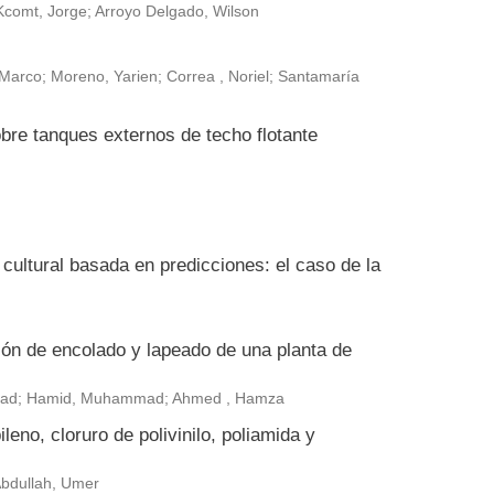
Kcomt, Jorge; Arroyo Delgado, Wilson
arco; Moreno, Yarien; Correa , Noriel; Santamaría
bre tanques externos de techo flotante
ultural basada en predicciones: el caso de la
ión de encolado y lapeado de una planta de
ammad; Hamid, Muhammad; Ahmed , Hamza
leno, cloruro de polivinilo, poliamida y
 Abdullah, Umer