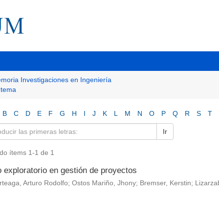
moria Investigaciones en Ingeniería
r tema
B
C
D
E
F
G
H
I
J
K
L
M
N
O
P
Q
R
S
T
Ir
do ítems 1-1 de 1
 exploratorio en gestión de proyectos
teaga, Arturo Rodolfo; Ostos Mariño, Jhony; Bremser, Kerstin; Lizar