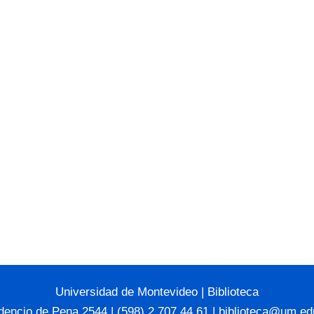
Universidad de Montevideo
|
Biblioteca
dencio de Pena 2544 | (598) 2 707 44 61 |
biblioteca@um.ed