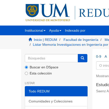
Institucional
Ayuda
Indexado por
Inicio | REDUM
Facultad de Ingeniería
Me
Listar Memoria Investigaciones en Ingeniería po
0-9
A
Buscar en DSpace
Esta colección
Mostran
LISTAR
Estudio
Todo REDUM
Saenz Ar
Comunidades y Colecciones