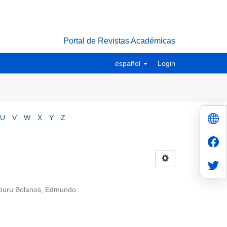
Portal de Revistas Académicas
español
Login
U
V
W
X
Y
Z
zaburu Bolanos, Edmundo