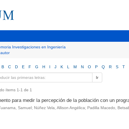
moria Investigaciones en Ingeniería
 autor
B
C
D
E
F
G
H
I
J
K
L
M
N
O
P
Q
R
S
T
Ir
do ítems 1-1 de 1
mento para medir la percepción de la población con un progr
uanama, Samuel; Núñez Vela, Allison Angélica; Padilla Macedo, Betsa