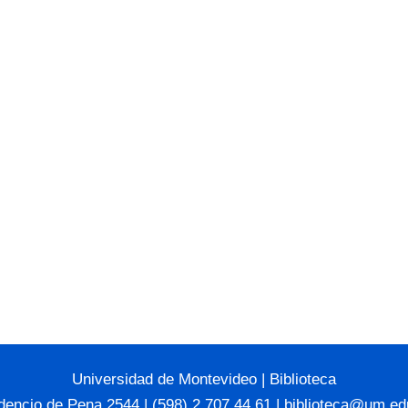
Universidad de Montevideo
|
Biblioteca
dencio de Pena 2544 | (598) 2 707 44 61 |
biblioteca@um.ed