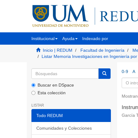
Institucional
Ayuda
Indexado por
Inicio | REDUM
Facultad de Ingeniería
Me
Listar Memoria Investigaciones en Ingeniería por
0-9
A
Buscar en DSpace
Esta colección
Mostran
LISTAR
Instru
Todo REDUM
García T
Comunidades y Colecciones