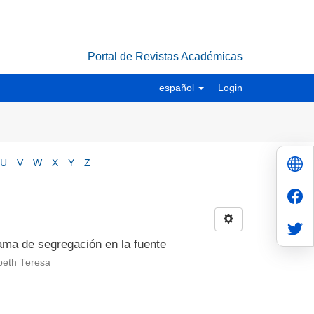
Portal de Revistas Académicas
español
Login
U
V
W
X
Y
Z
ama de segregación en la fuente
beth Teresa