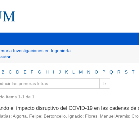
moria Investigaciones en Ingeniería
 autor
B
C
D
E
F
G
H
I
J
K
L
M
N
O
P
Q
R
S
T
Ir
do ítems 1-1 de 1
ando el impacto disruptivo del COVID-19 en las cadenas de 
Matías; Algorta, Felipe; Bertoncello, Ignacio; Flores, Manuel Aramis; Cr