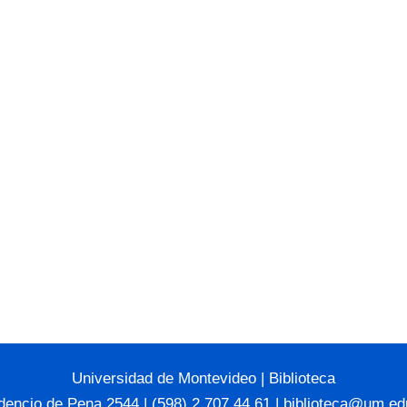
Universidad de Montevideo
|
Biblioteca
dencio de Pena 2544 | (598) 2 707 44 61 |
biblioteca@um.ed