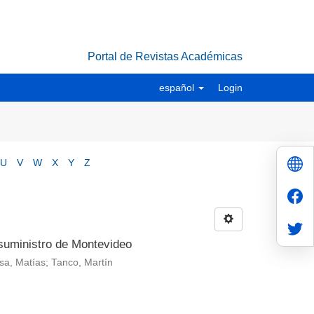
Portal de Revistas Académicas
español
Login
U
V
W
X
Y
Z
suministro de Montevideo
osa, Matías; Tanco, Martín