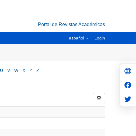
Portal de Revistas Académicas
español
Login
U
V
W
X
Y
Z