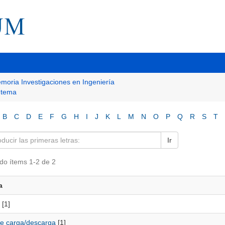
moria Investigaciones en Ingeniería
r tema
B
C
D
E
F
G
H
I
J
K
L
M
N
O
P
Q
R
S
T
Ir
do ítems 1-2 de 2
a
[1]
e carga/descarga
[1]