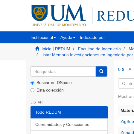
Institucional
Ayuda
Indexado por
Inicio | REDUM
Facultad de Ingeniería
Me
Listar Memoria Investigaciones en Ingeniería po
0-9
A
Buscar en DSpace
Esta colección
Mostran
LISTAR
Materi
Todo REDUM
ZigBee
Comunidades y Colecciones
Zona d