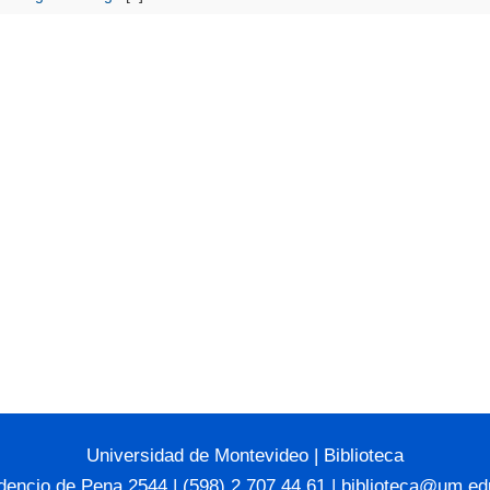
Universidad de Montevideo
|
Biblioteca
dencio de Pena 2544 | (598) 2 707 44 61 |
biblioteca@um.ed