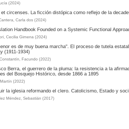
ucía
(
2024
)
et circenses. La ficción distópica como reflejo de la deca
Cantera, Carla dos
(
2024
)
slation Handbook Founded on a Systemic Functional Approach
ri, Cecilia Gimena
(
2024
)
nor es de muy buena marcha". El proceso de tutela estatal 
y (1911-1934)
 Constantín, Facundo
(
2022
)
co Berra, el guerrero de la pluma: la resistencia a la afirm
nes del Bosquejo Histórico, desde 1866 a 1895
 Martín
(
2022
)
ir la iglesia reformando el clero. Catolicismo, Estado y s
ez Méndez, Sebastián
(
2017
)