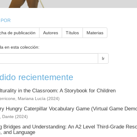
 POR
cha de publicación
Autores
Títulos
Materias
a en esta colección:
Ir
dido recientemente
lturality in the Classroom: A Storybook for Children
erricone, Mariana Lucía
(
2024
)
ry Hungry Caterpillar Vocabulary Game (Virtual Game Demo 
, Dante
(
2024
)
ng Bridges and Understanding: An A2 Level Third-Grade Reso
e, and Language