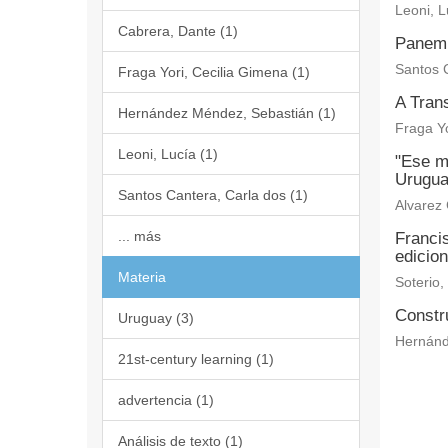
Leoni, L
Cabrera, Dante (1)
Panem 
Santos 
Fraga Yori, Cecilia Gimena (1)
A Tran
Hernández Méndez, Sebastián (1)
Fraga Yo
Leoni, Lucía (1)
"Ese me
Urugua
Santos Cantera, Carla dos (1)
Alvarez
... más
Francis
edicio
Materia
Soterio,
Constru
Uruguay (3)
Hernánd
21st-century learning (1)
advertencia (1)
Análisis de texto (1)