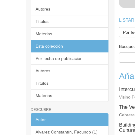
Autores
LISTAR
Títulos
Por fe
Materias
Esta colección
Búsqued
Por fecha de publicación
Autores
Aña
Títulos
Intercu
Materias
Visino P
The Ve
DESCUBRE
Cabrera
Autor
Buildi
Cultur
Alvarez Constantín, Facundo (1)