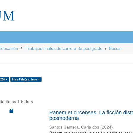
Educación
Trabajos finales de carrera de postgrado
Buscar
024 ×
Has File(s): true ×
do ítems 1-5 de 5
Panem et circenses. La ficción dist
posmoderna
Santos Cantera, Carla dos
(
2024
)