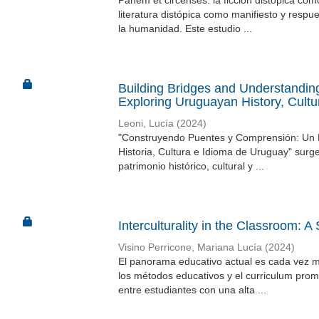
Panem et circenses: la ficción distópica co
literatura distópica como manifiesto y resp
la humanidad. Este estudio ...
Building Bridges and Understandin
Exploring Uruguayan History, Cult
Leoni, Lucía
(
2024
)
"Construyendo Puentes y Comprensión: Un R
Historia, Cultura e Idioma de Uruguay" surg
patrimonio histórico, cultural y ...
Interculturality in the Classroom: A
Visino Perricone, Mariana Lucía
(
2024
)
El panorama educativo actual es cada vez má
los métodos educativos y el curriculum promu
entre estudiantes con una alta ...