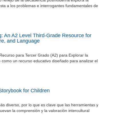
mo reflejo de la decadencia posmoderna explora la
uesta a los problemas e interrogantes fundamentales de
g: An A2 Level Third-Grade Resource for
ure, and Language
ecurso para Tercer Grado (A2) para Explorar la
e como un recurso educativo diseñado para analizar el
 Storybook for Children
s diverso, por lo que es clave que las herramientas y
evan la comprensión y la valoración intercultural