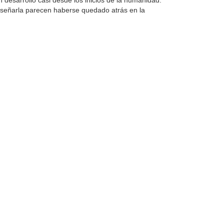
desarrollo casi desde los inicios de la humanidad.
enseñarla parecen haberse quedado atrás en la