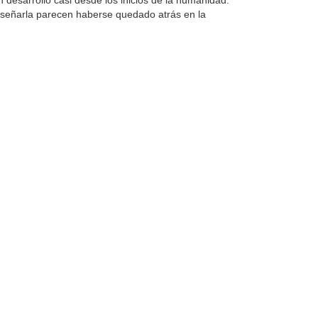
desarrollo casi desde los inicios de la humanidad.
enseñarla parecen haberse quedado atrás en la