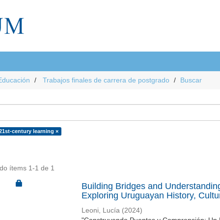
Educación
Trabajos finales de carrera de postgrado
Buscar
21st-century learning ×
do ítems 1-1 de 1
Building Bridges and Understandin
Exploring Uruguayan History, Cult
Leoni, Lucía
(
2024
)