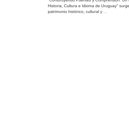
"Construyendo Puentes y Comprensión: Un R
Historia, Cultura e Idioma de Uruguay" surg
patrimonio histórico, cultural y ...