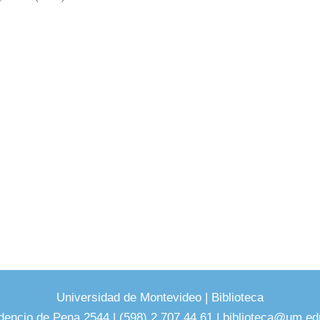
Universidad de Montevideo
|
Biblioteca
dencio de Pena 2544 | (598) 2 707 44 61 |
biblioteca@um.ed