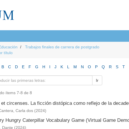
Educación
Trabajos finales de carrera de postgrado
r título
B
C
D
E
F
G
H
I
J
K
L
M
N
O
P
Q
R
S
T
Ir
do ítems 7-8 de 8
et circenses. La ficción distópica como reflejo de la deca
Cantera, Carla dos
(
2024
)
ry Hungry Caterpillar Vocabulary Game (Virtual Game Demo 
, Dante
(
2024
)