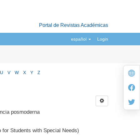
Portal de Revistas Académicas
español
Login
U
V
W
X
Y
Z
dencia posmoderna
for Students with Special Needs)