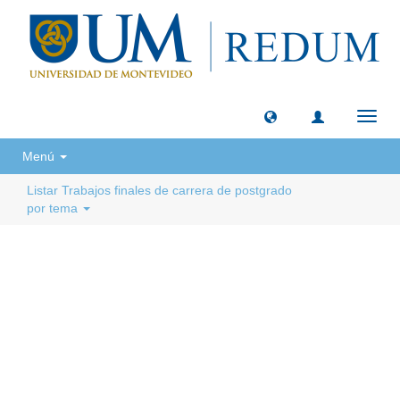
Camb
naveg
Menú
Listar Trabajos finales de carrera de postgrado
por tema