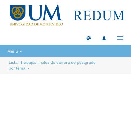
Camb
naveg
Menú
Listar Trabajos finales de carrera de postgrado
por tema