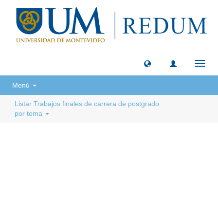
Camb
naveg
Menú
Listar Trabajos finales de carrera de postgrado
por tema