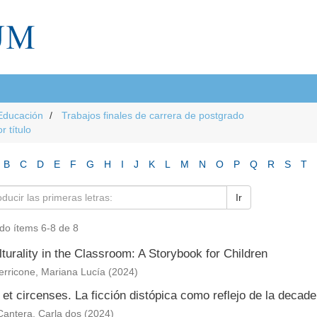
Educación
Trabajos finales de carrera de postgrado
r título
B
C
D
E
F
G
H
I
J
K
L
M
N
O
P
Q
R
S
T
Ir
do ítems 6-8 de 8
lturality in the Classroom: A Storybook for Children
erricone, Mariana Lucía
(
2024
)
et circenses. La ficción distópica como reflejo de la deca
Cantera, Carla dos
(
2024
)