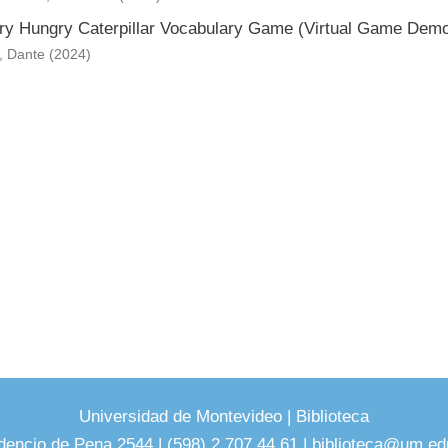
ry Hungry Caterpillar Vocabulary Game (Virtual Game Demo 
, Dante
(
2024
)
Universidad de Montevideo
|
Biblioteca
dencio de Pena 2544 | (598) 2 707 44 61 |
biblioteca@um.ed