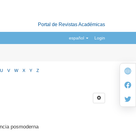
Portal de Revistas Académicas
español
Login
U
V
W
X
Y
Z
dencia posmoderna