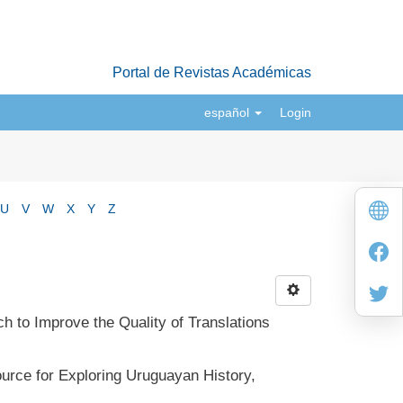
Portal de Revistas Académicas
español
Login
U
V
W
X
Y
Z
 to Improve the Quality of Translations
urce for Exploring Uruguayan History,