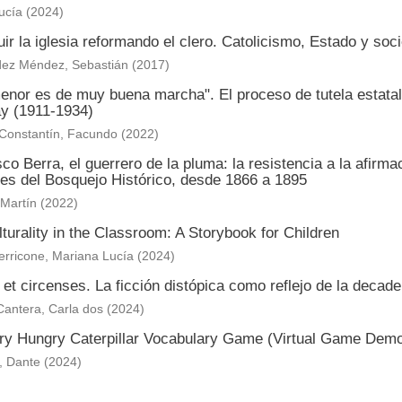
ucía
(
2024
)
ir la iglesia reformando el clero. Catolicismo, Estado y s
ez Méndez, Sebastián
(
2017
)
nor es de muy buena marcha". El proceso de tutela estatal 
y (1911-1934)
 Constantín, Facundo
(
2022
)
co Berra, el guerrero de la pluma: la resistencia a la afirm
nes del Bosquejo Histórico, desde 1866 a 1895
 Martín
(
2022
)
lturality in the Classroom: A Storybook for Children
erricone, Mariana Lucía
(
2024
)
et circenses. La ficción distópica como reflejo de la deca
Cantera, Carla dos
(
2024
)
ry Hungry Caterpillar Vocabulary Game (Virtual Game Demo 
, Dante
(
2024
)