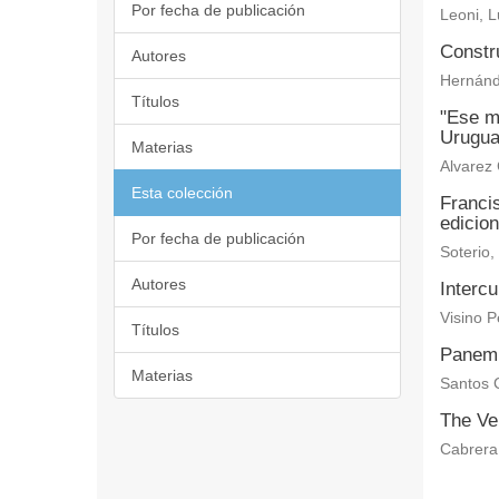
Por fecha de publicación
Leoni, L
Constru
Autores
Hernánd
Títulos
"Ese me
Urugua
Materias
Alvarez
Esta colección
Francis
edicio
Por fecha de publicación
Soterio,
Autores
Intercu
Visino P
Títulos
Panem 
Materias
Santos 
The Ve
Cabrera