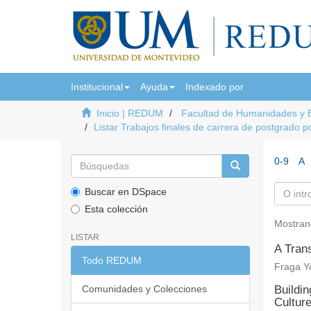
Institucional
Ayuda
Indexado por
Inicio | REDUM
Facultad de Humanidades y 
Listar Trabajos finales de carrera de postgrado po
0-9
A
Buscar en DSpace
Esta colección
Mostran
LISTAR
A Tran
Todo REDUM
Fraga Yo
Comunidades y Colecciones
Buildi
Cultur