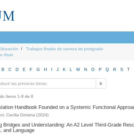
Educación
Trabajos finales de carrera de postgrado
r título
B
C
D
E
F
G
H
I
J
K
L
M
N
O
P
Q
R
S
T
Ir
do ítems 1-8 de 8
slation Handbook Founded on a Systemic Functional Approach
ri, Cecilia Gimena
(
2024
)
ng Bridges and Understanding: An A2 Level Third-Grade Reso
e, and Language