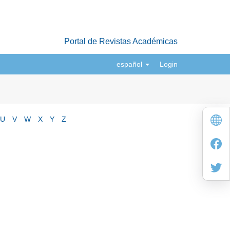
Portal de Revistas Académicas
español
Login
U
V
W
X
Y
Z