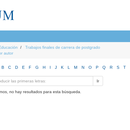
Educación
Trabajos finales de carrera de postgrado
or autor
B
C
D
E
F
G
H
I
J
K
L
M
N
O
P
Q
R
S
T
Ir
mos, no hay resultados para esta búsqueda.