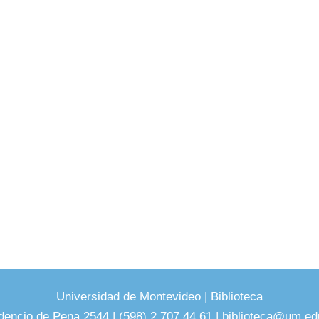
Universidad de Montevideo
|
Biblioteca
dencio de Pena 2544 | (598) 2 707 44 61 |
biblioteca@um.ed