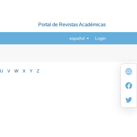
Portal de Revistas Académicas
español
Login
U
V
W
X
Y
Z