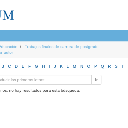
Educación
Trabajos finales de carrera de postgrado
or autor
B
C
D
E
F
G
H
I
J
K
L
M
N
O
P
Q
R
S
T
Ir
mos, no hay resultados para esta búsqueda.