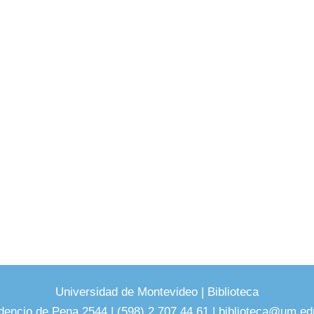
Universidad de Montevideo
|
Biblioteca
dencio de Pena 2544 | (598) 2 707 44 61 |
biblioteca@um.ed