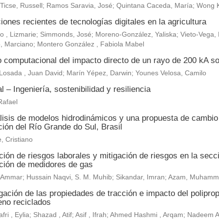
 Ticse, Russell; Ramos Saravia, José; Quintana Caceda, María; Wong 
iones recientes de tecnologías digitales en la agricultura
, Lizmarie; Simmonds, José; Moreno-González, Yaliska; Vieto-Vega, M
, Marciano; Montero González , Fabiola Mabel
o computacional del impacto directo de un rayo de 200 kA so
Losada , Juan David; Marín Yépez, Darwin; Younes Velosa, Camilo
al – Ingeniería, sostenibilidad y resiliencia
Rafael
lisis de modelos hidrodinámicos y una propuesta de cambio c
ión del Río Grande do Sul, Brasil
, Cristiano
ión de riesgos laborales y mitigación de riesgos en la secc
ación de medidores de gas
r, Ammar; Hussain Naqvi, S. M. Muhib; Sikandar, Imran; Azam, Muh
gación de las propiedades de tracción e impacto del polipropi
leno reciclados
fri , Eylia; Shazad , Atif; Asif , Ifrah; Ahmed Hashmi , Arqam; Nadeem