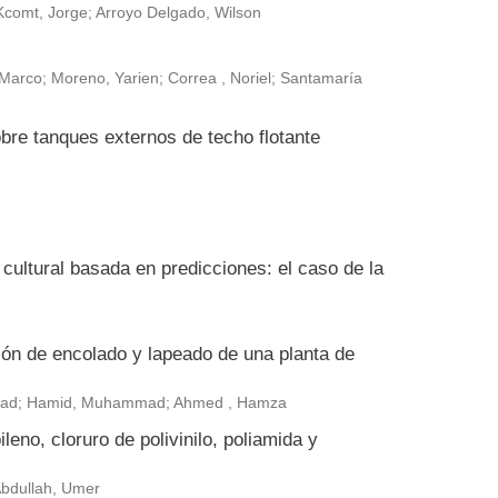
Kcomt, Jorge; Arroyo Delgado, Wilson
arco; Moreno, Yarien; Correa , Noriel; Santamaría
bre tanques externos de techo flotante
ultural basada en predicciones: el caso de la
ión de encolado y lapeado de una planta de
ammad; Hamid, Muhammad; Ahmed , Hamza
leno, cloruro de polivinilo, poliamida y
 Abdullah, Umer