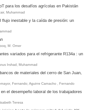
 IoT para los desafíos agrícolas en Pakistán
zair, Muhammad
flujo inestable y la caída de presión: un
uhammad
án
arooq, M. Omer
antes variados para el refrigerante R134a : un
 Anus Irshad, Muhammad
 bancos de materiales del cerro de San Juan,
ntemayor, Fernando; Aguirre Camacho , Fernando
a en el desempeño laboral de los trabajadores
tsabeth Teresa