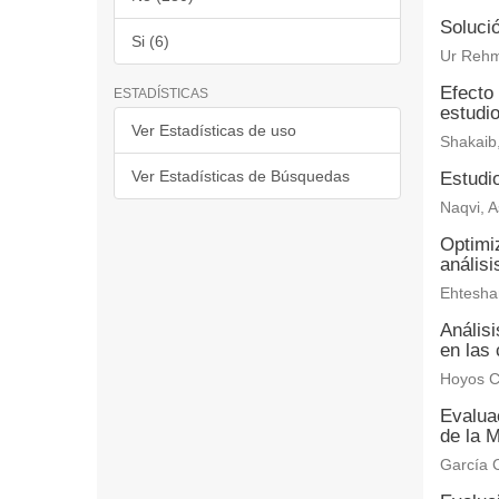
Solució
Si (6)
Ur Rehm
Efecto 
ESTADÍSTICAS
estudi
Ver Estadísticas de uso
Shakaib
Ver Estadísticas de Búsquedas
Estudio
Naqvi, A
Optimiz
anális
Ehtesha
Anális
en las 
Hoyos C
Evaluac
de la M
García C