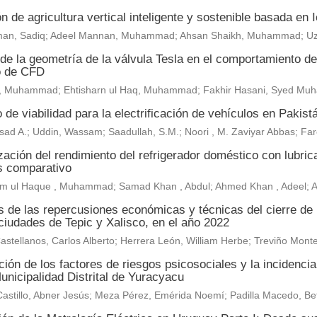
n de agricultura vertical inteligente y sostenible basada en
an, Sadiq; Adeel Mannan, Muhammad; Ahsan Shaikh, Muhammad; U
de la geometría de la válvula Tesla en el comportamiento del 
o de CFD
, Muhammad; Ehtisharn ul Haq, Muhammad; Fakhir Hasani, Syed M
 de viabilidad para la electrificación de vehículos en Pakist
sad A.; Uddin, Wassam; Saadullah, S.M.; Noori , M. Zaviyar Abbas; F
ación del rendimiento del refrigerador doméstico con lubric
is comparativo
m ul Haque , Muhammad; Samad Khan , Abdul; Ahmed Khan , Adeel;
is de las repercusiones económicas y técnicas del cierre de
ciudades de Tepic y Xalisco, en el año 2022
astellanos, Carlos Alberto; Herrera León, William Herbe; Treviño Mo
ión de los factores de riesgos psicosociales y la incidenci
unicipalidad Distrital de Yuracyacu
astillo, Abner Jesús; Meza Pérez, Emérida Noemí; Padilla Macedo, Be