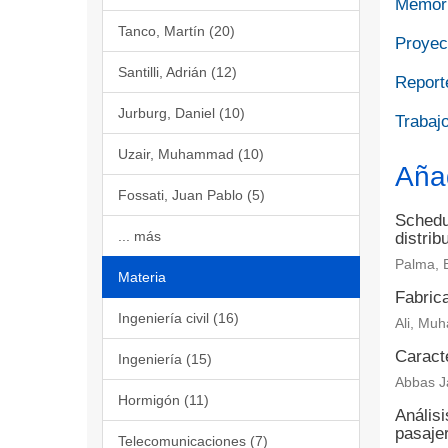
Memori
Tanco, Martín (20)
Proyect
Santilli, Adrián (12)
Report
Jurburg, Daniel (10)
Trabajo
Uzair, Muhammad (10)
Aña
Fossati, Juan Pablo (5)
Schedul
... más
distrib
Palma, 
Materia
Fabrica
Ingeniería civil (16)
Ali, Muh
Caract
Ingeniería (15)
Abbas Ja
Hormigón (11)
Análisi
pasaje
Telecomunicaciones (7)