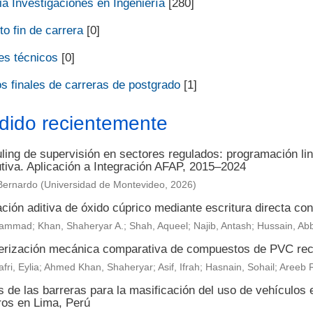
a Investigaciones en Ingeniería
[280]
o fin de carrera
[0]
es técnicos
[0]
s finales de carreras de postgrado
[1]
dido recientemente
ing de supervisión en sectores regulados: programación lin
utiva. Aplicación a Integración AFAP, 2015–2024
Bernardo
(
Universidad de Montevideo
,
2026
)
ción aditiva de óxido cúprico mediante escritura directa con 
ammad; Khan, Shaheryar A.; Shah, Aqueel; Najib, Antash; Hussain, Ab
erización mecánica comparativa de compuestos de PVC reci
fri, Eylia; Ahmed Khan, Shaheryar; Asif, Ifrah; Hasnain, Sohail; Are
s de las barreras para la masificación del uso de vehículos 
ros en Lima, Perú