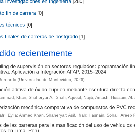
a Investigaciones en Ingeniería
[280]
o fin de carrera
[0]
es técnicos
[0]
s finales de carreras de postgrado
[1]
dido recientemente
ing de supervisión en sectores regulados: programación lin
utiva. Aplicación a Integración AFAP, 2015–2024
Bernardo
(
Universidad de Montevideo
,
2026
)
ción aditiva de óxido cúprico mediante escritura directa con 
ammad; Khan, Shaheryar A.; Shah, Aqueel; Najib, Antash; Hussain, Ab
erización mecánica comparativa de compuestos de PVC reci
fri, Eylia; Ahmed Khan, Shaheryar; Asif, Ifrah; Hasnain, Sohail; Are
s de las barreras para la masificación del uso de vehículos 
ros en Lima, Perú