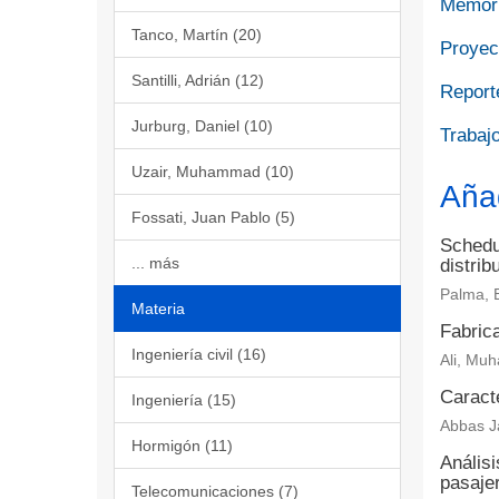
Memori
Tanco, Martín (20)
Proyect
Santilli, Adrián (12)
Report
Jurburg, Daniel (10)
Trabajo
Uzair, Muhammad (10)
Aña
Fossati, Juan Pablo (5)
Schedul
... más
distrib
Palma, 
Materia
Fabrica
Ingeniería civil (16)
Ali, Muh
Caract
Ingeniería (15)
Abbas Ja
Hormigón (11)
Análisi
pasaje
Telecomunicaciones (7)