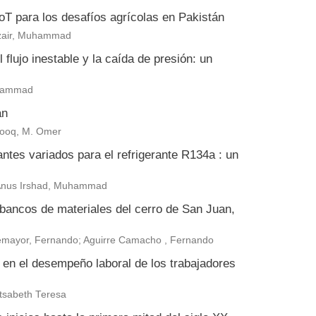
 IoT para los desafíos agrícolas en Pakistán
zair, Muhammad
flujo inestable y la caída de presión: un
uhammad
án
arooq, M. Omer
antes variados para el refrigerante R134a : un
 Anus Irshad, Muhammad
 bancos de materiales del cerro de San Juan,
ntemayor, Fernando; Aguirre Camacho , Fernando
a en el desempeño laboral de los trabajadores
tsabeth Teresa