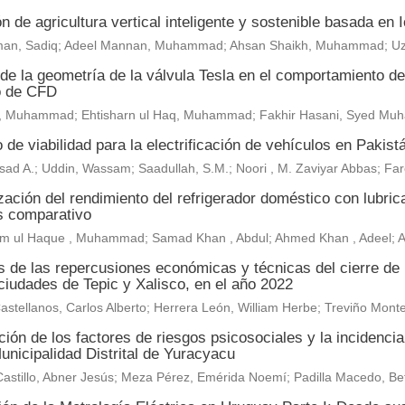
n de agricultura vertical inteligente y sostenible basada en
an, Sadiq; Adeel Mannan, Muhammad; Ahsan Shaikh, Muhammad; U
de la geometría de la válvula Tesla en el comportamiento del 
o de CFD
, Muhammad; Ehtisharn ul Haq, Muhammad; Fakhir Hasani, Syed M
 de viabilidad para la electrificación de vehículos en Pakist
sad A.; Uddin, Wassam; Saadullah, S.M.; Noori , M. Zaviyar Abbas; F
ación del rendimiento del refrigerador doméstico con lubric
is comparativo
m ul Haque , Muhammad; Samad Khan , Abdul; Ahmed Khan , Adeel;
is de las repercusiones económicas y técnicas del cierre de
ciudades de Tepic y Xalisco, en el año 2022
astellanos, Carlos Alberto; Herrera León, William Herbe; Treviño Mo
ión de los factores de riesgos psicosociales y la incidenci
unicipalidad Distrital de Yuracyacu
astillo, Abner Jesús; Meza Pérez, Emérida Noemí; Padilla Macedo, Be