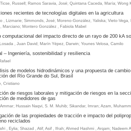
 Ticse, Russell; Ramos Saravia, José; Quintana Caceda, María; Wong 
iones recientes de tecnologías digitales en la agricultura
, Lizmarie; Simmonds, José; Moreno-González, Yaliska; Vieto-Vega, M
, Marciano; Montero González , Fabiola Mabel
o computacional del impacto directo de un rayo de 200 kA so
Losada , Juan David; Marín Yépez, Darwin; Younes Velosa, Camilo
al – Ingeniería, sostenibilidad y resiliencia
Rafael
lisis de modelos hidrodinámicos y una propuesta de cambio c
ión del Río Grande do Sul, Brasil
, Cristiano
ión de riesgos laborales y mitigación de riesgos en la secc
ación de medidores de gas
r, Ammar; Hussain Naqvi, S. M. Muhib; Sikandar, Imran; Azam, Muh
gación de las propiedades de tracción e impacto del polipropi
leno reciclados
fri , Eylia; Shazad , Atif; Asif , Ifrah; Ahmed Hashmi , Arqam; Nadeem