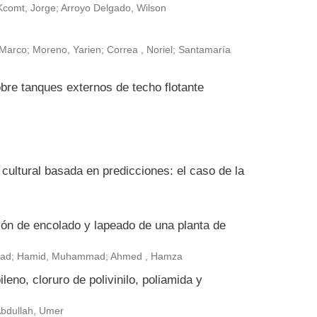
Kcomt, Jorge; Arroyo Delgado, Wilson
arco; Moreno, Yarien; Correa , Noriel; Santamaría
bre tanques externos de techo flotante
ultural basada en predicciones: el caso de la
ión de encolado y lapeado de una planta de
ammad; Hamid, Muhammad; Ahmed , Hamza
leno, cloruro de polivinilo, poliamida y
 Abdullah, Umer