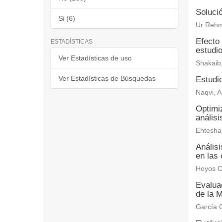
Solució
Si (6)
Ur Rehm
Efecto 
ESTADÍSTICAS
estudi
Ver Estadísticas de uso
Shakaib
Ver Estadísticas de Búsquedas
Estudio
Naqvi, A
Optimiz
anális
Ehtesha
Anális
en las 
Hoyos C
Evaluac
de la M
García C