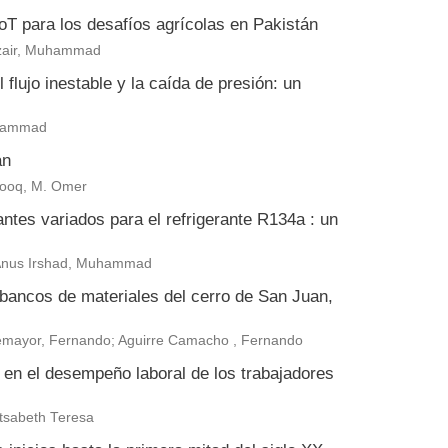
 IoT para los desafíos agrícolas en Pakistán
zair, Muhammad
flujo inestable y la caída de presión: un
uhammad
án
arooq, M. Omer
antes variados para el refrigerante R134a : un
 Anus Irshad, Muhammad
 bancos de materiales del cerro de San Juan,
ntemayor, Fernando; Aguirre Camacho , Fernando
a en el desempeño laboral de los trabajadores
tsabeth Teresa