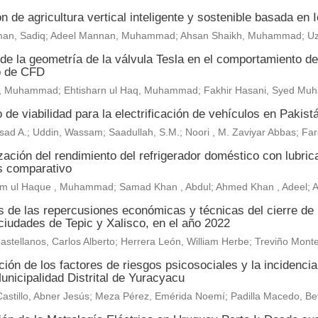
n de agricultura vertical inteligente y sostenible basada en
an, Sadiq; Adeel Mannan, Muhammad; Ahsan Shaikh, Muhammad; U
de la geometría de la válvula Tesla en el comportamiento del 
o de CFD
, Muhammad; Ehtisharn ul Haq, Muhammad; Fakhir Hasani, Syed M
 de viabilidad para la electrificación de vehículos en Pakist
sad A.; Uddin, Wassam; Saadullah, S.M.; Noori , M. Zaviyar Abbas; F
ación del rendimiento del refrigerador doméstico con lubric
is comparativo
m ul Haque , Muhammad; Samad Khan , Abdul; Ahmed Khan , Adeel;
is de las repercusiones económicas y técnicas del cierre de
ciudades de Tepic y Xalisco, en el año 2022
astellanos, Carlos Alberto; Herrera León, William Herbe; Treviño Mo
ión de los factores de riesgos psicosociales y la incidenci
unicipalidad Distrital de Yuracyacu
astillo, Abner Jesús; Meza Pérez, Emérida Noemí; Padilla Macedo, Be