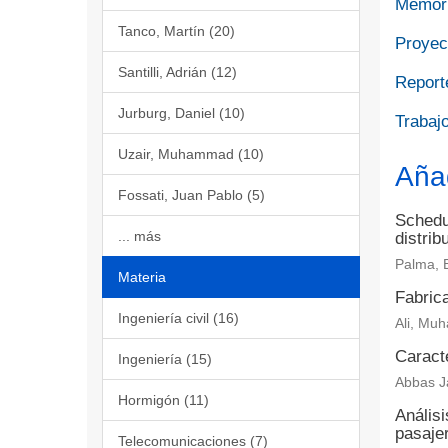
Memori
Tanco, Martín (20)
Proyect
Santilli, Adrián (12)
Report
Jurburg, Daniel (10)
Trabajo
Uzair, Muhammad (10)
Aña
Fossati, Juan Pablo (5)
Schedul
... más
distrib
Palma, 
Materia
Fabrica
Ingeniería civil (16)
Ali, Muh
Caract
Ingeniería (15)
Abbas Ja
Hormigón (11)
Análisi
pasaje
Telecomunicaciones (7)