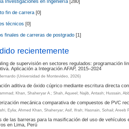
a Investigaciones en Ingeniería
[280]
o fin de carrera
[0]
es técnicos
[0]
s finales de carreras de postgrado
[1]
dido recientemente
ing de supervisión en sectores regulados: programación lin
utiva. Aplicación a Integración AFAP, 2015–2024
Bernardo
(
Universidad de Montevideo
,
2026
)
ción aditiva de óxido cúprico mediante escritura directa con 
ammad; Khan, Shaheryar A.; Shah, Aqueel; Najib, Antash; Hussain, Ab
erización mecánica comparativa de compuestos de PVC reci
fri, Eylia; Ahmed Khan, Shaheryar; Asif, Ifrah; Hasnain, Sohail; Are
s de las barreras para la masificación del uso de vehículos 
ros en Lima, Perú