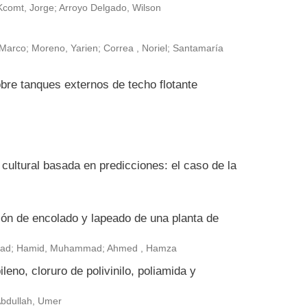
Kcomt, Jorge; Arroyo Delgado, Wilson
arco; Moreno, Yarien; Correa , Noriel; Santamaría
bre tanques externos de techo flotante
ultural basada en predicciones: el caso de la
ión de encolado y lapeado de una planta de
ammad; Hamid, Muhammad; Ahmed , Hamza
leno, cloruro de polivinilo, poliamida y
 Abdullah, Umer