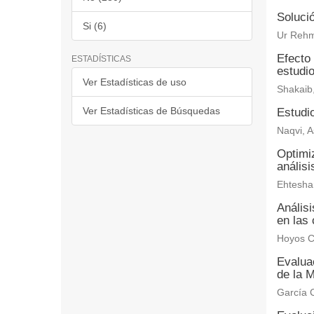
Solució
Si (6)
Ur Rehm
Efecto 
ESTADÍSTICAS
estudi
Ver Estadísticas de uso
Shakaib
Ver Estadísticas de Búsquedas
Estudio
Naqvi, A
Optimiz
anális
Ehtesha
Anális
en las 
Hoyos C
Evaluac
de la M
García C