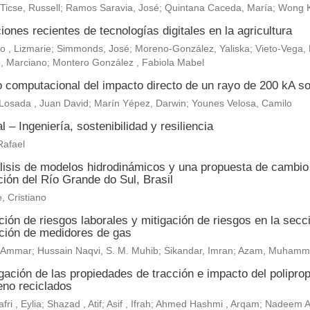
 Ticse, Russell; Ramos Saravia, José; Quintana Caceda, María; Wong 
iones recientes de tecnologías digitales en la agricultura
, Lizmarie; Simmonds, José; Moreno-González, Yaliska; Vieto-Vega, M
, Marciano; Montero González , Fabiola Mabel
o computacional del impacto directo de un rayo de 200 kA so
Losada , Juan David; Marín Yépez, Darwin; Younes Velosa, Camilo
al – Ingeniería, sostenibilidad y resiliencia
Rafael
lisis de modelos hidrodinámicos y una propuesta de cambio c
ión del Río Grande do Sul, Brasil
, Cristiano
ión de riesgos laborales y mitigación de riesgos en la secc
ación de medidores de gas
r, Ammar; Hussain Naqvi, S. M. Muhib; Sikandar, Imran; Azam, Muh
gación de las propiedades de tracción e impacto del polipropi
leno reciclados
fri , Eylia; Shazad , Atif; Asif , Ifrah; Ahmed Hashmi , Arqam; Nadeem