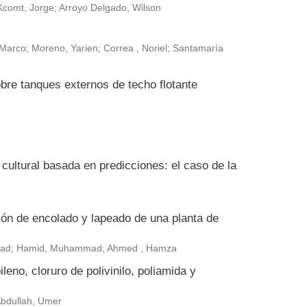
Kcomt, Jorge; Arroyo Delgado, Wilson
arco; Moreno, Yarien; Correa , Noriel; Santamaría
bre tanques externos de techo flotante
ultural basada en predicciones: el caso de la
ión de encolado y lapeado de una planta de
ammad; Hamid, Muhammad; Ahmed , Hamza
leno, cloruro de polivinilo, poliamida y
 Abdullah, Umer