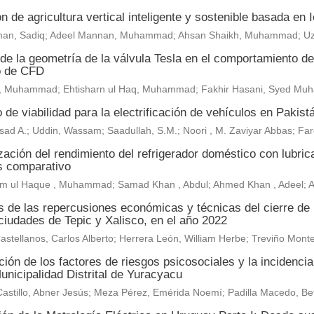
n de agricultura vertical inteligente y sostenible basada en
an, Sadiq; Adeel Mannan, Muhammad; Ahsan Shaikh, Muhammad; U
de la geometría de la válvula Tesla en el comportamiento del 
o de CFD
, Muhammad; Ehtisharn ul Haq, Muhammad; Fakhir Hasani, Syed M
 de viabilidad para la electrificación de vehículos en Pakist
sad A.; Uddin, Wassam; Saadullah, S.M.; Noori , M. Zaviyar Abbas; F
ación del rendimiento del refrigerador doméstico con lubric
is comparativo
m ul Haque , Muhammad; Samad Khan , Abdul; Ahmed Khan , Adeel;
is de las repercusiones económicas y técnicas del cierre de
ciudades de Tepic y Xalisco, en el año 2022
astellanos, Carlos Alberto; Herrera León, William Herbe; Treviño Mo
ión de los factores de riesgos psicosociales y la incidenci
unicipalidad Distrital de Yuracyacu
astillo, Abner Jesús; Meza Pérez, Emérida Noemí; Padilla Macedo, Be