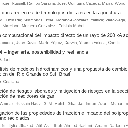
 Ticse, Russell; Ramos Saravia, José; Quintana Caceda, María; Wong 
iones recientes de tecnologías digitales en la agricultura
, Lizmarie; Simmonds, José; Moreno-González, Yaliska; Vieto-Vega, M
, Marciano; Montero González , Fabiola Mabel
o computacional del impacto directo de un rayo de 200 kA so
Losada , Juan David; Marín Yépez, Darwin; Younes Velosa, Camilo
al – Ingeniería, sostenibilidad y resiliencia
Rafael
lisis de modelos hidrodinámicos y una propuesta de cambio c
ión del Río Grande do Sul, Brasil
, Cristiano
ión de riesgos laborales y mitigación de riesgos en la secc
ación de medidores de gas
r, Ammar; Hussain Naqvi, S. M. Muhib; Sikandar, Imran; Azam, Muh
gación de las propiedades de tracción e impacto del polipropi
leno reciclados
fri , Eylia; Shazad , Atif; Asif , Ifrah; Ahmed Hashmi , Arqam; Nadeem