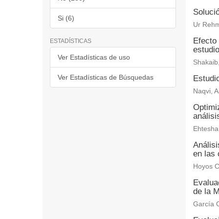
Solució
Si (6)
Ur Rehm
Efecto 
ESTADÍSTICAS
estudi
Ver Estadísticas de uso
Shakaib
Ver Estadísticas de Búsquedas
Estudio
Naqvi, A
Optimiz
anális
Ehtesha
Anális
en las 
Hoyos C
Evaluac
de la M
García C