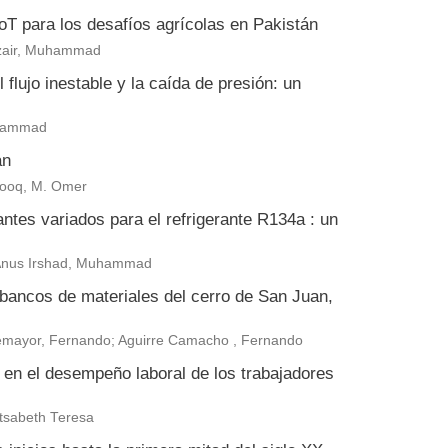
 IoT para los desafíos agrícolas en Pakistán
zair, Muhammad
flujo inestable y la caída de presión: un
uhammad
án
arooq, M. Omer
antes variados para el refrigerante R134a : un
 Anus Irshad, Muhammad
 bancos de materiales del cerro de San Juan,
ntemayor, Fernando; Aguirre Camacho , Fernando
a en el desempeño laboral de los trabajadores
tsabeth Teresa