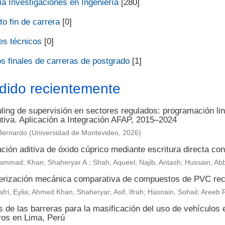
a Investigaciones en Ingeniería
[280]
o fin de carrera
[0]
es técnicos
[0]
s finales de carreras de postgrado
[1]
dido recientemente
ing de supervisión en sectores regulados: programación lin
utiva. Aplicación a Integración AFAP, 2015–2024
Bernardo
(
Universidad de Montevideo
,
2026
)
ción aditiva de óxido cúprico mediante escritura directa con 
ammad; Khan, Shaheryar A.; Shah, Aqueel; Najib, Antash; Hussain, Ab
erización mecánica comparativa de compuestos de PVC reci
fri, Eylia; Ahmed Khan, Shaheryar; Asif, Ifrah; Hasnain, Sohail; Are
s de las barreras para la masificación del uso de vehículos 
ros en Lima, Perú