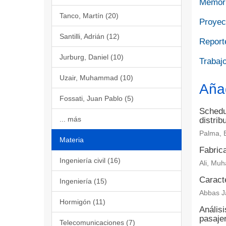
Memori
Tanco, Martín (20)
Proyect
Santilli, Adrián (12)
Report
Jurburg, Daniel (10)
Trabajo
Uzair, Muhammad (10)
Aña
Fossati, Juan Pablo (5)
Schedul
... más
distrib
Palma, 
Materia
Fabrica
Ingeniería civil (16)
Ali, Muh
Caract
Ingeniería (15)
Abbas Ja
Hormigón (11)
Análisi
pasaje
Telecomunicaciones (7)