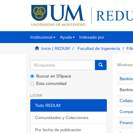
Institucional
Ayuda
Indexado por
Inicio | REDUM
Facultad de Ingeniería
Fil
Mostran
Buscar en DSpace
Bankin
Esta comunidad
Banking
LISTAR
Collabo
Todo REDUM
Compan
Comunidades y Colecciones
Financi
Por fecha de publicación