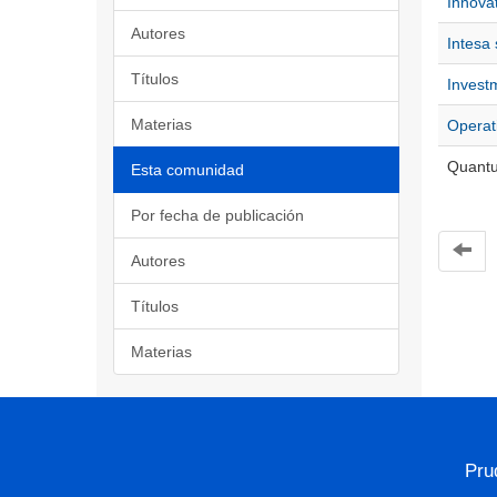
Innovat
Autores
Intesa 
Títulos
Invest
Materias
Operati
Quantu
Esta comunidad
Por fecha de publicación
Autores
Títulos
Materias
Pru