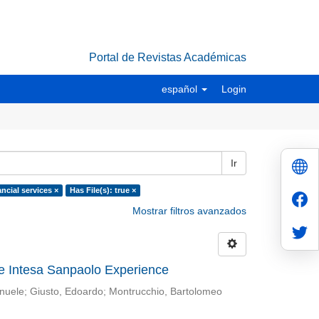
Portal de Revistas Académicas
español
Login
Ir
ncial services ×
Has File(s): true ×
Mostrar filtros avanzados
e Intesa Sanpaolo Experience
nuele
;
Giusto, Edoardo
;
Montrucchio, Bartolomeo