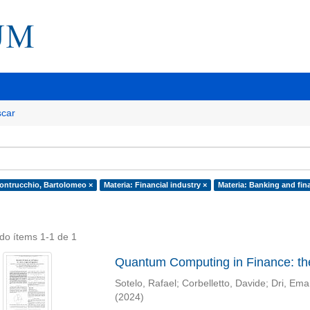
car
ontrucchio, Bartolomeo ×
Materia: Financial industry ×
Materia: Banking and fina
do ítems 1-1 de 1
Quantum Computing in Finance: th
Sotelo, Rafael
;
Corbelletto, Davide
;
Dri, Ema
(
2024
)