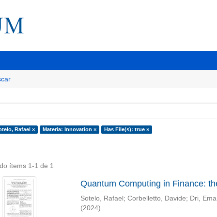
car
telo, Rafael ×
Materia: Innovation ×
Has File(s): true ×
do ítems 1-1 de 1
Quantum Computing in Finance: th
Sotelo, Rafael
;
Corbelletto, Davide
;
Dri, Ema
(
2024
)