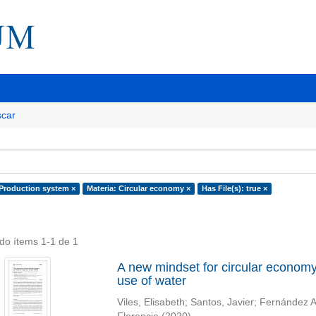
car
 Production system ×
Materia: Circular economy ×
Has File(s): true ×
do ítems 1-1 de 1
A new mindset for circular economy s
use of water
Viles, Elisabeth
;
Santos, Javier
;
Fernández A