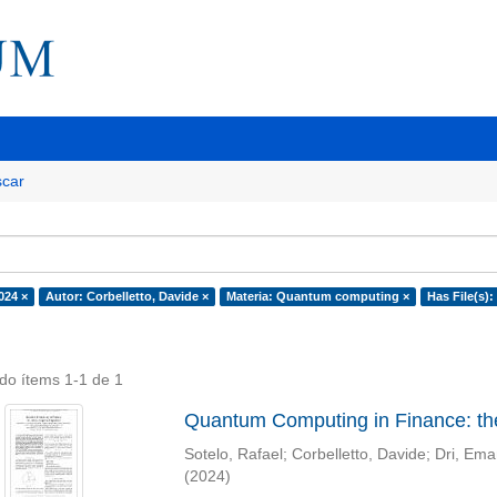
car
024 ×
Autor: Corbelletto, Davide ×
Materia: Quantum computing ×
Has File(s):
do ítems 1-1 de 1
Quantum Computing in Finance: th
Sotelo, Rafael
;
Corbelletto, Davide
;
Dri, Ema
(
2024
)