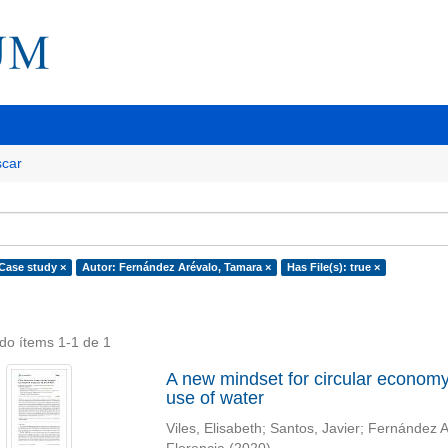
car
 Case study ×
Autor: Fernández Arévalo, Tamara ×
Has File(s): true ×
do ítems 1-1 de 1
A new mindset for circular economy s
use of water
Viles, Elisabeth
;
Santos, Javier
;
Fernández A