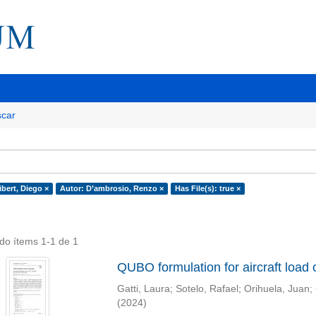
car
bert, Diego ×
Autor: D’ambrosio, Renzo ×
Has File(s): true ×
do ítems 1-1 de 1
QUBO formulation for aircraft load 
Gatti, Laura
;
Sotelo, Rafael
;
Orihuela, Juan
;
(
2024
)